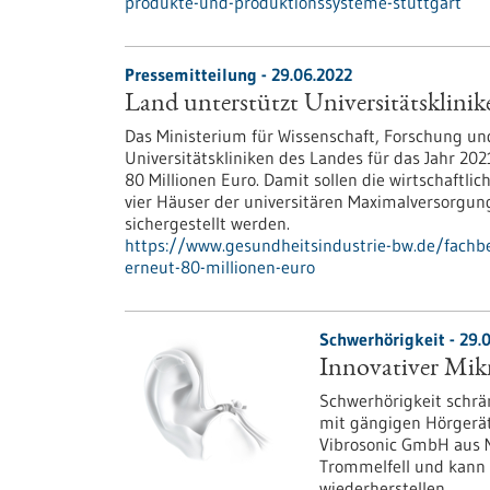
produkte-und-produktionssysteme-stuttgart
Pressemitteilung - 29.06.2022
Land unterstützt Universitätsklini
Das Ministerium für Wissenschaft, Forschung un
Universitätskliniken des Landes für das Jahr 20
80 Millionen Euro. Damit sollen die wirtschaftl
vier Häuser der universitären Maximalversorgun
sichergestellt werden.
https://www.gesundheitsindustrie-bw.de/fachbe
erneut-80-millionen-euro
Schwerhörigkeit - 29.
Innovativer Mikr
Schwerhörigkeit schrän
mit gängigen Hörgerät
Vibrosonic GmbH aus 
Trommelfell und kann 
wiederherstellen.