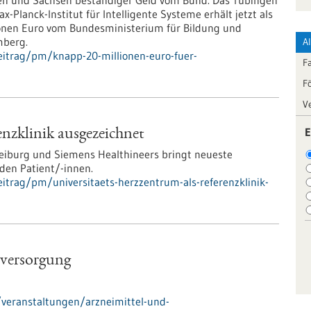
len und Sachsen beständiger Geld vom Bund. Das Tübingen
-Planck-Institut für Intelligente Systeme erhält jetzt als
lionen Euro vom Bundesministerium für Bildung und
mberg.
A
eitrag/pm/knapp-20-millionen-euro-fuer-
F
F
V
E
nzklinik ausgezeichnet
reiburg und Siemens Healthineers bringt neueste
den Patient/-innen.
itrag/pm/universitaets-herzzentrum-als-referenzklinik-
eversorgung
veranstaltungen/arzneimittel-und-