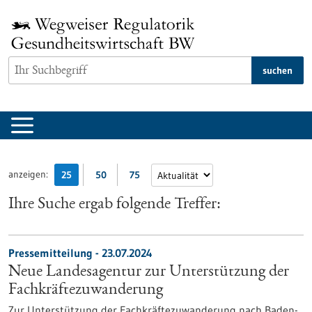
zum
Inhalt
springen
suchen
anzeigen:
25
50
75
Ihre Suche ergab folgende Treffer:
Pressemitteilung - 23.07.2024
Neue Landesagentur zur Unterstützung der
Fachkräftezuwanderung
Zur Unterstützung der Fachkräftezuwanderung nach Baden-