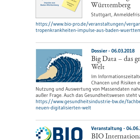
Württemberg
Stuttgart,
Anmeldefris
https://www.bio-pro.de/veranstaltungen/verga
tropenkrankheiten-impulse-aus-baden-wuertte
Dossier - 06.03.2018
Big Data – das gr
Welt
Im Informationszeitalte
Chancen und Risiken ei
Nutzung und Auswertung von Massendaten nahezu
außer Frage. Auch das Gesundheitswesen steht v
https://www.gesundheitsindustrie-bw.de/fachbe
neuen-digitalisierten-welt
Veranstaltung -
04.06
BIO Internation