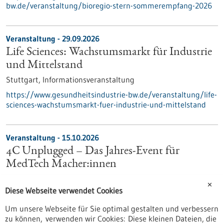
bw.de/veranstaltung/bioregio-stern-sommerempfang-2026
Veranstaltung -
29.09.2026
Life Sciences: Wachstumsmarkt für Industrie
und Mittelstand
Stuttgart,
Informationsveranstaltung
https://www.gesundheitsindustrie-bw.de/veranstaltung/life-
sciences-wachstumsmarkt-fuer-industrie-und-mittelstand
Veranstaltung -
15.10.2026
4C Unplugged – Das Jahres‑Event für
MedTech Macher:innen
Tübingen,
Meet & Match
✕
Diese Webseite verwendet Cookies
https://www.gesundheitsindustrie-bw.de/veranstaltung/4c-
unplugged
Um unsere Webseite für Sie optimal gestalten und verbessern
zu können, verwenden wir Cookies: Diese kleinen Dateien, die