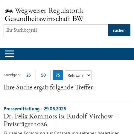
zum
Inhalt
springen
suchen
anzeigen:
25
50
75
Ihre Suche ergab folgende Treffer:
Pressemitteilung - 29.06.2026
Dr. Felix Kommoss ist Rudolf-Virchow-
Preisträger 2026
Für seine Forschung zur Entstehung seltener bösartiger