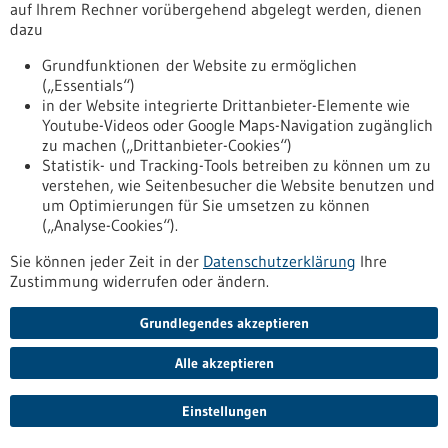
auf Ihrem Rechner vorübergehend abgelegt werden, dienen
Veranstaltung -
15.07.2026
dazu
Tag der gewerblichen Schutzrechte 2026
Grundfunktionen der Website zu ermöglichen
Stuttgart,
Informationsveranstaltung
(„Essentials“)
in der Website integrierte Drittanbieter-Elemente wie
https://www.gesundheitsindustrie-bw.de/veranstaltung/tag-
Youtube-Videos oder Google Maps-Navigation zugänglich
der-gewerblichen-schutzrechte-2026
zu machen („Drittanbieter-Cookies“)
Statistik- und Tracking-Tools betreiben zu können um zu
verstehen, wie Seitenbesucher die Website benutzen und
Veranstaltung -
12.11.2026
um Optimierungen für Sie umsetzen zu können
Startup Trifft Mittelstand 2026
(„Analyse-Cookies“).
online,
Meet & Match
Sie können jeder Zeit in der
Datenschutzerklärung
Ihre
Zustimmung widerrufen oder ändern.
https://www.gesundheitsindustrie-
bw.de/veranstaltung/startup-trifft-mittelstand-2026
Grundlegendes akzeptieren
Alle akzeptieren
Veranstaltung -
24.11.2026
smartXhealth Summit
Einstellungen
Freiburg,
B2B-Fachkonferenz