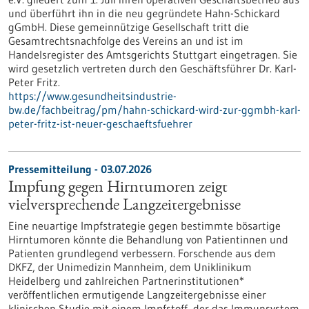
und überführt ihn in die neu gegründete Hahn-Schickard
gGmbH. Diese gemeinnützige Gesellschaft tritt die
Gesamtrechtsnachfolge des Vereins an und ist im
Handelsregister des Amtsgerichts Stuttgart eingetragen. Sie
wird gesetzlich vertreten durch den Geschäftsführer Dr. Karl-
Peter Fritz.
https://www.gesundheitsindustrie-
bw.de/fachbeitrag/pm/hahn-schickard-wird-zur-ggmbh-karl-
peter-fritz-ist-neuer-geschaeftsfuehrer
Pressemitteilung - 03.07.2026
Impfung gegen Hirntumoren zeigt
vielversprechende Langzeitergebnisse
Eine neuartige Impfstrategie gegen bestimmte bösartige
Hirntumoren könnte die Behandlung von Patientinnen und
Patienten grundlegend verbessern. Forschende aus dem
DKFZ, der Unimedizin Mannheim, dem Uniklinikum
Heidelberg und zahlreichen Partnerinstitutionen*
veröffentlichen ermutigende Langzeitergebnisse einer
klinischen Studie mit einem Impfstoff, der das Immunsystem