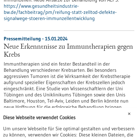
https://www.gesundheitsindustrie-
bw.de/fachbeitrag/pm/reifung-statt-zelltod-defekte-
signalwege-stoeren-immunzellentwicklung
Pressemitteilung - 15.01.2024
Neue Erkenntnisse zu Immuntherapien gegen
Krebs
Immuntherapien sind ein fester Bestandteil in der
Behandlung verschiedener Krebsarten. Bei besonders
aggressiven Tumoren ist die Wirksamkeit der Krebstherapie
aufgrund spezieller Eigenschaften der Krebszellen jedoch
eingeschränkt. Eine Studie von Wissenschaftlern der Uni
Tübingen und des Uniklinikums Tübingen sowie den Unis
Baltimore, Houston, Tel-Aviv, Leiden und Berlin könnte nun
neue Hoffnung für die erfolgreiche Behandlung bringen.
https://www.gesundheitsindustrie-
✕
Diese Webseite verwendet Cookies
bw.de/fachbeitrag/pm/neue-erkenntnisse-zu-
immuntherapien-gegen-krebs
Um unsere Webseite für Sie optimal gestalten und verbessern
zu können, verwenden wir Cookies: Diese kleinen Dateien, die