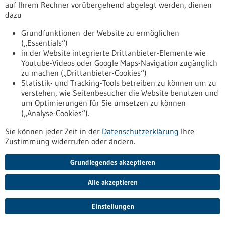
auf Ihrem Rechner vorübergehend abgelegt werden, dienen
Pressemitteilung - 11.01.2024
dazu
Hochsicherheits-Labor feierlich an Ulmer
Grundfunktionen der Website zu ermöglichen
Universitätsmedizin übergeben Sicheres
(„Essentials“)
Arbeiten mit gefährlichen Krankheitserregern
in der Website integrierte Drittanbieter-Elemente wie
Youtube-Videos oder Google Maps-Navigation zugänglich
Im neuen S3-Labor an der Uni Ulm mit der zweithöchsten
zu machen („Drittanbieter-Cookies“)
Schutzstufe forschen Wissenschaftlerinnen und
Statistik- und Tracking-Tools betreiben zu können um zu
Wissenschaftler künftig an Krankheitserregern, die auch auf
verstehen, wie Seitenbesucher die Website benutzen und
dem Luftweg übertragbar sind. Hochmoderne Systeme und
um Optimierungen für Sie umsetzen zu können
eine strenge Zugangskontrolle gewährleisten die Sicherheit
(„Analyse-Cookies“).
von Mitarbeitenden und Öffentlichkeit. Die Gesamtbaukosten
inklusive Erstausstattung betragen rund 8,4 Millionen Euro.
Sie können jeder Zeit in der
Datenschutzerklärung
Ihre
Jetzt ist das Gebäude feierlich übergeben worden.
Zustimmung widerrufen oder ändern.
https://www.gesundheitsindustrie-
bw.de/fachbeitrag/pm/hochsicherheits-labor-feierlich-
Grundlegendes akzeptieren
ulmer-universitaetsmedizin-uebergeben-sicheres-arbeiten-
mit-gefaehrlichen-krankheitserregern
Alle akzeptieren
Einstellungen
Pressemitteilung - 11.01.2024
ulrich medical investiert umfangreich in den