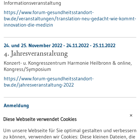
Informationsveranstaltung
https://www.forum-gesundheitsstandort-
bw.de/veranstaltungen/translation-neu-gedacht-wie-kommt-
innovation-die-medizin
24. und 25. November 2022 -
24.11.2022
-
25.11.2022
4. Jahresveranstaltung
Konzert- u. Kongresszentrum Harmonie Heilbronn & online,
Kongress/Symposium
https://www.forum-gesundheitsstandort-
bw.de/jahresveranstaltung-2022
Anmeldung
Anmeldung
✕
Diese Webseite verwendet Cookies
https://www.forum-gesundheitsstandort-
bw.de/veranstaltungen/translation-neu-gedacht-wie-kommt-
Um unsere Webseite für Sie optimal gestalten und verbessern
innovation-die-medizin/anmeldung
zu können, verwenden wir Cookies: Diese kleinen Dateien, die