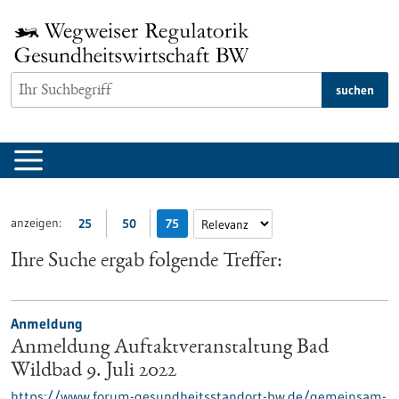
zum
Inhalt
springen
suchen
anzeigen:
25
50
75
Ihre Suche ergab folgende Treffer:
Anmeldung
Anmeldung Auftaktveranstaltung Bad
Wildbad 9. Juli 2022
https://www.forum-gesundheitsstandort-bw.de/gemeinsam-