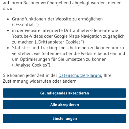
auf Ihrem Rechner vorübergehend abgelegt werden, dienen
dazu
Pressemitteilung - 14.11.2022
Grundfunktionen der Website zu ermöglichen
Innovative Produktion als Treiber der
(„Essentials“)
Personalisierten Medizin
in der Website integrierte Drittanbieter-Elemente wie
Youtube-Videos oder Google Maps-Navigation zugänglich
Wie können 3D-Druck oder Biopharmazeutika die
zu machen („Drittanbieter-Cookies“)
maßgeschneiderte Patientenversorgung vorantreiben? Über
Statistik- und Tracking-Tools betreiben zu können um zu
diese und ähnliche Fragen wird am 21. November an der
verstehen, wie Seitenbesucher die Website benutzen und
Universität Ulm diskutiert. Baden-Württembergische
um Optimierungen für Sie umsetzen zu können
Unternehmen wie Boehringer Ingelheim oder DiHeSys sowie
(„Analyse-Cookies“).
internationale Player wie die Teva Biotech GmbH werden
Trends und Innovationen vorstellen, das Universitätsklinikum
Sie können jeder Zeit in der
Datenschutzerklärung
Ihre
Ulm, die Universität Ulm sowie die AOK als Krankenkasse
Zustimmung widerrufen oder ändern.
ihre…
https://www.forum-gesundheitsstandort-
Grundlegendes akzeptieren
bw.de/infothek/news-presse/innovative-produktion-als-
treiber-der-personalisierten-medizin
Alle akzeptieren
Einstellungen
Wanderausstellung "Gemeinsam für Gesünder" zu Gast in
Ulm - 23.11.2022