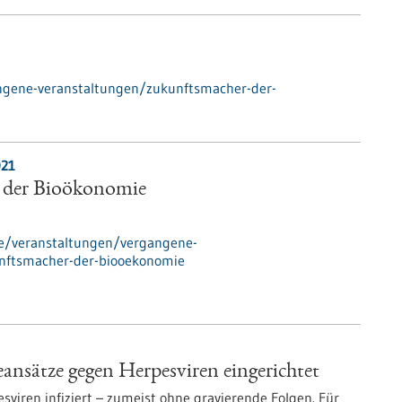
ngene-veranstaltungen/zukunftsmacher-der-
021
 der Bioökonomie
de/veranstaltungen/vergangene-
nftsmacher-der-biooekonomie
ansätze gegen Herpesviren eingerichtet
viren infiziert – zumeist ohne gravierende Folgen. Für