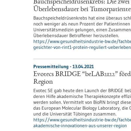
Bauchspeicheldrüsenkrebs: Die zwei
Überlebensdauer bei Tumorpatient
Bauchspeicheldrüsenkrebs hat eine überaus sch
noch weniger als neun Prozent der Patientinnen 
Universitätsmedizin gelungen, einen Zusammenh
Überlebensdauer Betroffener herzustellen.
https://www.gesundheitsindustrie-bw.de/fachb
gesichter-von-rint1-protein-reguliert-ueberleb
Pressemitteilung - 13.04.2021
Evotecs BRIDGE “beLAB2122” förde
Region
Evotec SE gab heute den Launch der BRIDGE beL
deren Hilfe akademische Therapiekonzepte effiz
werden sollen. Vermittelt von BioRN bringt di
das European Molecular Biology Laboratory, die G
und die Universität Tübingen zusammen.
https://www.gesundheitsindustrie-bw.de/fachbe
akademische-innovationen-aus-unserer-region