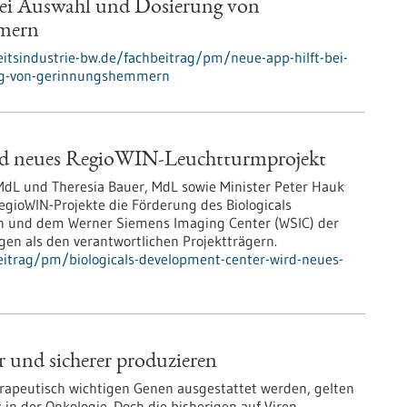
bei Auswahl und Dosierung von
mern
tsindustrie-bw.de/fachbeitrag/pm/neue-app-hilft-bei-
ng-von-gerinnungshemmern
ird neues RegioWIN-Leuchtturmprojekt
 MdL und Theresia Bauer, MdL sowie Minister Peter Hauk
gioWIN-Projekte die Förderung des Biologicals
n und dem Werner Siemens Imaging Center (WSIC) der
gen als den verantwortlichen Projektträgern.
itrag/pm/biologicals-development-center-wird-neues-
r und sicherer produzieren
rapeutisch wichtigen Genen ausgestattet werden, gelten
in der Onkologie. Doch die bisherigen auf Viren