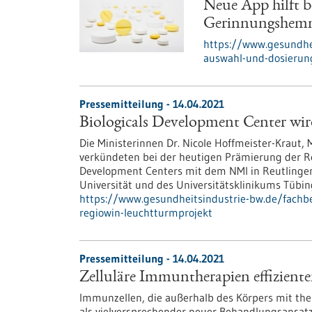
Neue App hilft 
Gerinnungshem
https://www.gesundhei
auswahl-und-dosieru
Pressemitteilung - 14.04.2021
Biologicals Development Center w
Die Ministerinnen Dr. Nicole Hoffmeister-Kraut,
verkündeten bei der heutigen Prämierung der Re
Development Centers mit dem NMI in Reutlinge
Universität und des Universitätsklinikums Tübin
https://www.gesundheitsindustrie-bw.de/fachbe
regiowin-leuchtturmprojekt
Pressemitteilung - 14.04.2021
Zelluläre Immuntherapien effiziente
Immunzellen, die außerhalb des Körpers mit the
als vielversprechender neuer Behandlungsansatz 