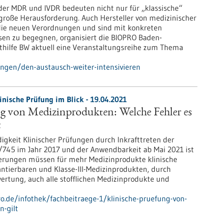
der MDR und IVDR bedeuten nicht nur für „klassische“
große Herausforderung. Auch Hersteller von medizinischer
 die neuen Verordnungen und sind mit konkreten
sen zu begegnen, organisiert die BIOPRO Baden-
ilfe BW aktuell eine Veranstaltungsreihe zum Thema
ungen/den-austausch-weiter-intensivieren
inische Prüfung im Blick - 19.04.2021
g von Medizinprodukten: Welche Fehler es
t
gkeit Klinischer Prüfungen durch Inkrafttreten der
745 im Jahr 2017 und der Anwendbarkeit ab Mai 2021 ist
lierungen müssen für mehr Medizinprodukte klinische
ntierbaren und Klasse-III-Medizinprodukten, durch
rtung, auch alle stofflichen Medizinprodukte und
ro.de/infothek/fachbeitraege-1/klinische-pruefung-von-
n-gilt