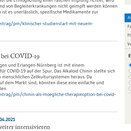
auf die Ermöglichung einer raschen Impfung richtet, wird
grund von Begleiterkrankungen nicht geimpft werden können
 ist es unerlässlich, spezifische Medikamente zur
A
itrag/pm/klinischer-studienstart-mit-neuem-
F
F
V
E
n bei COVID-19
ngen und Erlangen-Nürnberg ist mit einem
ür COVID-19 auf der Spur. Das Alkaloid Chinin stellte sich
en menschlichen Zellkultursystemen heraus. Da
 auf dem Markt sind, könnten diese eine einfache und
len.
itrag/pm/chinin-als-moegliche-therapieoption-bei-covid-
.04.2021
iter intensivieren