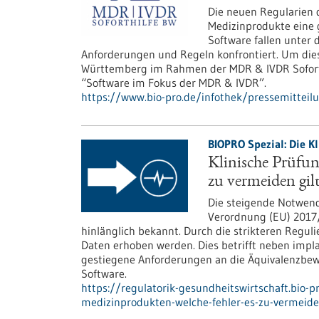
Die neuen Regularien 
Medizinprodukte eine 
Software fallen unter
Anforderungen und Regeln konfrontiert. Um die
Württemberg im Rahmen der MDR & IVDR Soforth
“Software im Fokus der MDR & IVDR”.
https://www.bio-pro.de/infothek/pressemitteil
BIOPRO Spezial: Die Kl
Klinische Prüfun
zu vermeiden gil
Die steigende Notwendi
Verordnung (EU) 2017/
hinlänglich bekannt. Durch die strikteren Regu
Daten erhoben werden. Dies betrifft neben impla
gestiegene Anforderungen an die Äquivalenzbewe
Software.
https://regulatorik-gesundheitswirtschaft.bio-p
medizinprodukten-welche-fehler-es-zu-vermeide