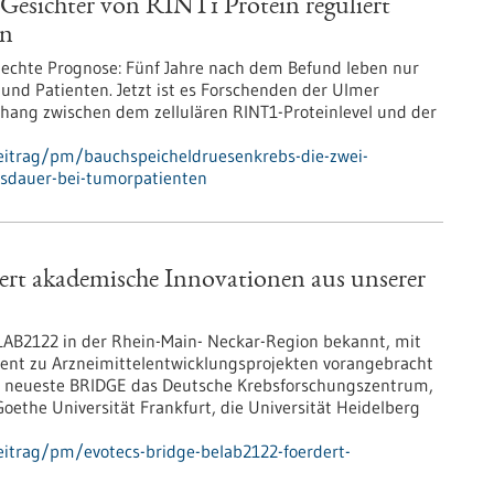
 Gesichter von RINT1 Protein reguliert
en
lechte Prognose: Fünf Jahre nach dem Befund leben nur
und Patienten. Jetzt ist es Forschenden der Ulmer
ang zwischen dem zellulären RINT1-Proteinlevel und der
eitrag/pm/bauchspeicheldruesenkrebs-die-zwei-
ensdauer-bei-tumorpatienten
rt akademische Innovationen aus unserer
AB2122 in der Rhein-Main- Neckar-Region bekannt, mit
ient zu Arzneimittelentwicklungsprojekten vorangebracht
ese neueste BRIDGE das Deutsche Krebsforschungszentrum,
oethe Universität Frankfurt, die Universität Heidelberg
itrag/pm/evotecs-bridge-belab2122-foerdert-