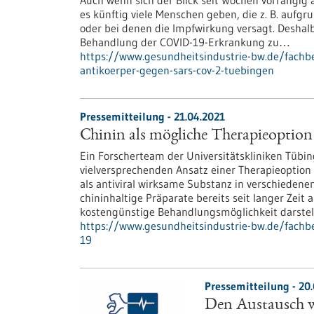
Auch wenn sich der Blick seit Wochen vorrangig 
es künftig viele Menschen geben, die z. B. auf
oder bei denen die Impfwirkung versagt. Deshalb
Behandlung der COVID-19-Erkrankung zu…
https://www.gesundheitsindustrie-bw.de/fachbe
antikoerper-gegen-sars-cov-2-tuebingen
Pressemitteilung - 21.04.2021
Chinin als mögliche Therapieoptio
Ein Forscherteam der Universitätskliniken Tübi
vielversprechenden Ansatz einer Therapieoption f
als antiviral wirksame Substanz in verschieden
chininhaltige Präparate bereits seit langer Zeit
kostengünstige Behandlungsmöglichkeit darstel
https://www.gesundheitsindustrie-bw.de/fachbe
19
Pressemitteilung - 20
Den Austausch we