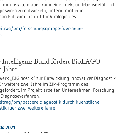
mmunsystem aber kann eine Infektion lebensgefährlich
esviren zu entwickeln, unternimmt eine
an Full vom Institut für Virologie des
eitrag/pm/forschungsgruppe-fuer-neue-
et
e Intelligenz: Bund fördert BioLAGO-
e Jahre
erk „DIGInostik“ zur Entwicklung innovativer Diagnostik
 für weitere zwei Jahre im ZIM-Programm des
 gefördert. Im Projekt arbeiten Unternehmen, Forschung
 Diagnoseverfahren.
itrag/pm/bessere-diagnostik-durch-kuenstliche-
stik-fuer-zwei-weitere-jahre
.04.2021