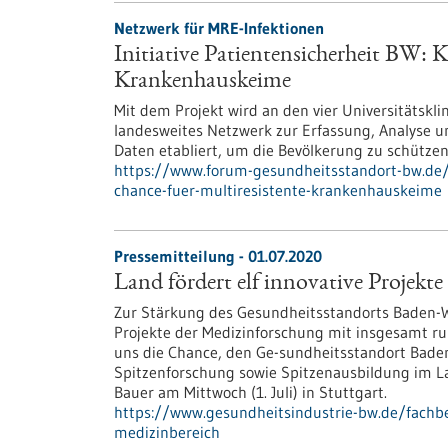
Netzwerk für MRE-Infektionen
Initiative Patientensicherheit BW: K
Krankenhauskeime
Mit dem Projekt wird an den vier Universitätskl
landesweites Netzwerk zur Erfassung, Analyse u
Daten etabliert, um die Bevölkerung zu schütz
https://www.forum-gesundheitsstandort-bw.de/p
chance-fuer-multiresistente-krankenhauskeime
Pressemitteilung - 01.07.2020
Land fördert elf innovative Projekt
Zur Stärkung des Gesundheitsstandorts Baden-W
Projekte der Medizinforschung mit insgesamt run
uns die Chance, den Ge-sundheitsstandort Bade
Spitzenforschung sowie Spitzenausbildung im La
Bauer am Mittwoch (1. Juli) in Stuttgart.
https://www.gesundheitsindustrie-bw.de/fachbei
medizinbereich