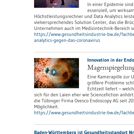
In einer Epidemie sin
essenziell, um wirksam
Höchstleistungsrechner und Data Analytics leiste
vielversprechendes Solution Center, das die Brü
Unternehmen auch im Medizintechnik-Bereich sc
https://www.gesundheitsindustrie-bw.de/fachbe
analytics-gegen-das-coronavirus
Innovation in der End
Magenspiegelung
Eine Kamerapille zur U
größere Probleme schlu
Echtzeit liefert – wel
sich für den Laien eher wie Sciencefiction anhört
die Tübinger Firma Ovesco Endoscopy AG seit 20
Möglichkeit.
https://www.gesundheitsindustrie-bw.de/fachb
Baden-Württemberg ist Gesundheitsstandort Nr