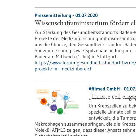
Pressemitteilung - 01.07.2020
Wissenschaftsministerium fördert el
Zur Stärkung des Gesundheitsstandorts Baden-W
Projekte der Medizinforschung mit insgesamt run
uns die Chance, den Ge-sundheitsstandort Bade
Spitzenforschung sowie Spitzenausbildung im La
Bauer am Mittwoch (1. Juli) in Stuttgart.
https://www.forum-gesundheitsstandort-bw.de/i
projekte-im-medizinbereich
Affimed GmbH - 01.07
„Innate cell eng
Um Krebszellen zu be
spezielle „innate cell
entwickelt, die Tumorz
Makrophagen zusammenbringen, die die Krebszel
Molekül AFM13 zeigen, dass dieser Ansatz sehr e