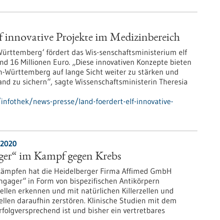
f innovative Projekte im Medizinbereich
ürttemberg‘ fördert das Wis-senschaftsministerium elf
d 16 Millionen Euro. „Diese innovativen Konzepte bieten
n-Württemberg auf lange Sicht weiter zu stärken und
nd zu sichern“, sagte Wissenschaftsministerin Theresia
nfothek/news-presse/land-foerdert-elf-innovative-
.2020
ager“ im Kampf gegen Krebs
kämpfen hat die Heidelberger Firma Affimed GmbH
 engager“ in Form von bispezifischen Antikörpern
ellen erkennen und mit natürlichen Killerzellen und
len daraufhin zerstören. Klinische Studien mit dem
rfolgversprechend ist und bisher ein vertretbares