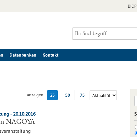
BIO
en
Datenbanken
Kontakt
anzeigen:
25
50
75
tung -
20.10.2016
S
 von NAGOYA
sveranstaltung