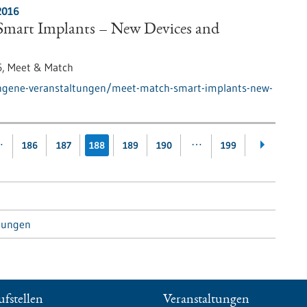
2016
mart Implants – New Devices and
6,
Meet & Match
angene-veranstaltungen/meet-match-smart-implants-new-
…
…
186
187
188
189
190
199
tungen
fstellen
Veranstaltungen