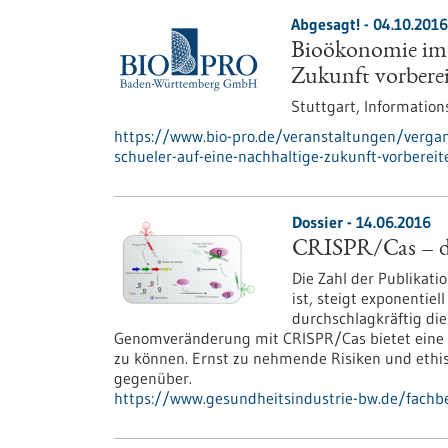
Abgesagt! -
04.10.2016
Bioökonomie im U
Zukunft vorbere
Stuttgart,
Information
https://www.bio-pro.de/veranstaltungen/verga
schueler-auf-eine-nachhaltige-zukunft-vorbereit
Dossier - 14.06.2016
CRISPR/Cas – da
Die Zahl der Publikati
ist, steigt exponentiel
durchschlagkräftig die
Genomveränderung mit CRISPR/Cas bietet eine h
zu können. Ernst zu nehmende Risiken und ethi
gegenüber.
https://www.gesundheitsindustrie-bw.de/fachbe