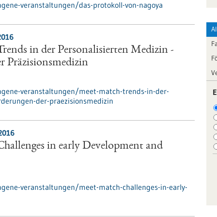
ngene-veranstaltungen/das-protokoll-von-nagoya
A
2016
F
ends in der Personalisierten Medizin -
F
 Präzisionsmedizin
V
ngene-veranstaltungen/meet-match-trends-in-der-
E
rderungen-der-praezisionsmedizin
.2016
hallenges in early Development and
ngene-veranstaltungen/meet-match-challenges-in-early-