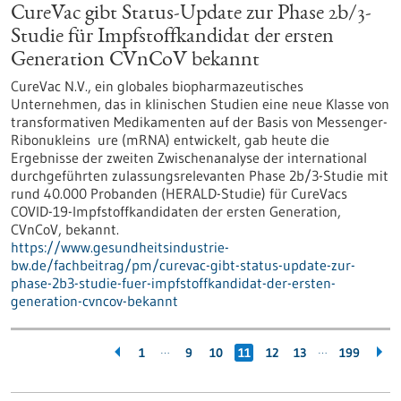
CureVac gibt Status-Update zur Phase 2b/3-
Studie für Impfstoffkandidat der ersten
Generation CVnCoV bekannt
CureVac N.V., ein globales biopharmazeutisches
Unternehmen, das in klinischen Studien eine neue Klasse von
transformativen Medikamenten auf der Basis von Messenger-
Ribonukleins ure (mRNA) entwickelt, gab heute die
Ergebnisse der zweiten Zwischenanalyse der international
durchgeführten zulassungsrelevanten Phase 2b/3-Studie mit
rund 40.000 Probanden (HERALD-Studie) für CureVacs
COVID-19-Impfstoffkandidaten der ersten Generation,
CVnCoV, bekannt.
https://www.gesundheitsindustrie-
bw.de/fachbeitrag/pm/curevac-gibt-status-update-zur-
phase-2b3-studie-fuer-impfstoffkandidat-der-ersten-
generation-cvncov-bekannt
…
…
1
9
10
11
12
13
199