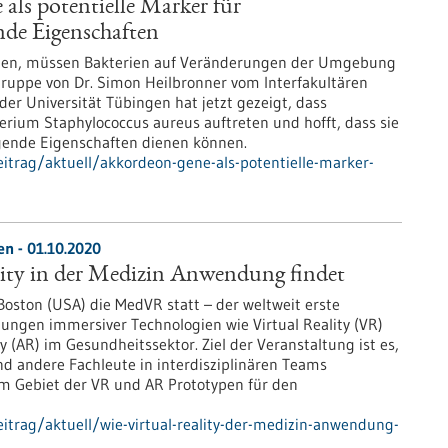
ls potentielle Marker für
nde Eigenschaften
en, müssen Bakterien auf Veränderungen der Umgebung
gruppe von Dr. Simon Heilbronner vom Interfakultären
der Universität Tübingen hat jetzt gezeigt, dass
ium Staphylococcus aureus auftreten und hofft, dass sie
egende Eigenschaften dienen können.
itrag/aktuell/akkordeon-gene-als-potentielle-marker-
n - 01.10.2020
lity in der Medizin Anwendung findet
 Boston (USA) die MedVR statt – der weltweit erste
ngen immersiver Technologien wie Virtual Reality (VR)
(AR) im Gesundheitssektor. Ziel der Veranstaltung ist es,
und andere Fachleute in interdisziplinären Teams
 Gebiet der VR und AR Prototypen für den
trag/aktuell/wie-virtual-reality-der-medizin-anwendung-