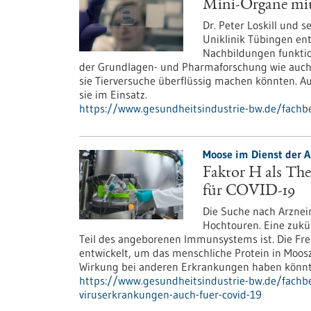
Mini-Organe mit
Dr. Peter Loskill und 
Uniklinik Tübingen en
Nachbildungen funktion
der Grundlagen- und Pharmaforschung wie auch
sie Tierversuche überflüssig machen könnten. A
sie im Einsatz.
https://www.gesundheitsindustrie-bw.de/fachbe
Moose im Dienst der A
Faktor H als The
für COVID-19
Die Suche nach Arznei
Hochtouren. Eine zukün
Teil des angeborenen Immunsystems ist. Die Fre
entwickelt, um das menschliche Protein in Moosz
Wirkung bei anderen Erkrankungen haben könnte,
https://www.gesundheitsindustrie-bw.de/fachbei
viruserkrankungen-auch-fuer-covid-19