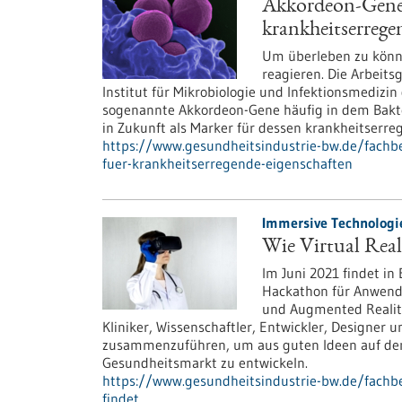
Akkordeon-Gene a
krankheitserrege
Um überleben zu könn
reagieren. Die Arbeits
Institut für Mikrobiologie und Infektionsmedizin 
sogenannte Akkordeon-Gene häufig in dem Bakter
in Zukunft als Marker für dessen krankheitserr
https://www.gesundheitsindustrie-bw.de/fachbe
fuer-krankheitserregende-eigenschaften
Immersive Technologie
Wie Virtual Rea
Im Juni 2021 findet in
Hackathon für Anwendu
und Augmented Reality 
Kliniker, Wissenschaftler, Entwickler, Designer 
zusammenzuführen, um aus guten Ideen auf dem
Gesundheitsmarkt zu entwickeln.
https://www.gesundheitsindustrie-bw.de/fachbei
findet