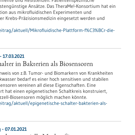
mente und Resistenzen. Patientenspezifische
stengünstige Ansätze. Das TheraMe!-Konsortium hat ein
tion aus mikrofluidischen Experimenten und
r Krebs-Präzisionsmedizin eingesetzt werden und
itrag/aktuell/Mikrofluidische-Plattform-f%C3%BCr-die-
- 17.03.2021
alter in Bakterien als Biosensoren
hweis von z.B. Tumor- und Biomarkern von Krankheiten
nkwasser bedarf es einer hoch sensitiven und stabilen
sensoren vereinen all diese Eigenschaften. Eine
rt hat einen epigenetischen Schaltkreis konstruiert,
anzzell-Biosensoren möglich machen könnte.
trag/aktuell/epigenetische-schalter-bakterien-als-
- 07.01.2021