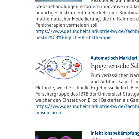
Reaktionen auf Medika
Krebsbehandlungen erfordern innovative und ko
neuartiges Instrument entwickelt: eine Kombina
mathematischer Modellierung, die im Rahmen de
Fehltherapien vermeiden soll.
https://www.gesundheitsindustrie-bw.de/fachbe
bestm%C3%B6gliche-Krebstherapie
Automatisch Markiert 
Epigenetische Sch
Zum verlässlichen Nac
und Antibiotika in Tri
Methode, welche schnelle Ergebnisse liefert. Bio
Forschergruppe des IBTB der Universität Stuttga
welcher den Einsatz von E. coli Bakterien als G
https://www.gesundheitsindustrie-bw.de/fachbei
biosensoren
Infektionsbekämpfung 