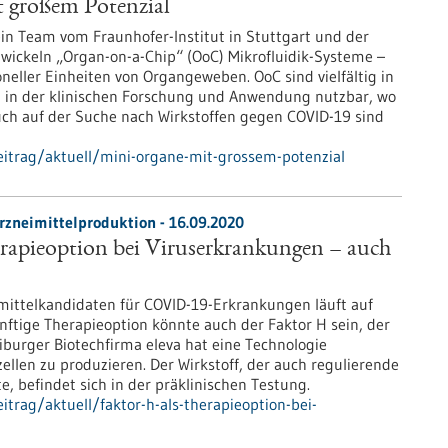
 großem Potenzial
sein Team vom Fraunhofer-Institut in Stuttgart und der
twickeln „Organ-on-a-Chip“ (OoC) Mikrofluidik-Systeme –
eller Einheiten von Organgeweben. OoC sind vielfältig in
 in der klinischen Forschung und Anwendung nutzbar, wo
uch auf der Suche nach Wirkstoffen gegen COVID-19 sind
itrag/aktuell/mini-organe-mit-grossem-potenzial
rzneimittelproduktion - 16.09.2020
rapieoption bei Viruserkrankungen – auch
mittelkandidaten für COVID-19-Erkrankungen läuft auf
ftige Therapieoption könnte auch der Faktor H sein, der
iburger Biotechfirma eleva hat eine Technologie
ellen zu produzieren. Der Wirkstoff, der auch regulierende
 befindet sich in der präklinischen Testung.
trag/aktuell/faktor-h-als-therapieoption-bei-