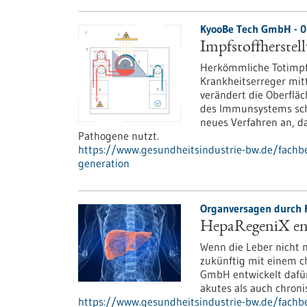
KyooBe Tech GmbH - 0
Impfstoffherstel
Herkömmliche Totimpfs
Krankheitserreger mitt
verändert die Oberfläc
des Immunsystems schw
neues Verfahren an, da
Pathogene nutzt.
https://www.gesundheitsindustrie-bw.de/fachbe
generation
Organversagen durch F
HepaRegeniX ent
Wenn die Leber nicht m
zukünftig mit einem c
GmbH entwickelt dafür
akutes als auch chron
https://www.gesundheitsindustrie-bw.de/fachbei