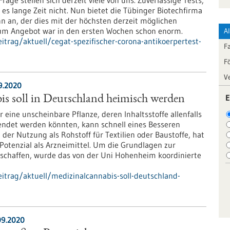
age stellen sich derzeit viele von uns. Zuverlässige Tests,
 es lange Zeit nicht. Nun bietet die Tübinger Biotechfirma
n an, der dies mit der höchsten derzeit möglichen
zum Angebot war in den ersten Wochen schon enorm.
A
trag/aktuell/cegat-spezifischer-corona-antikoerpertest-
F
F
V
9.2020
E
s soll in Deutschland heimisch werden
 eine unscheinbare Pflanze, deren Inhaltsstoffe allenfalls
endet werden könnten, kann schnell eines Besseren
der Nutzung als Rohstoff für Textilien oder Baustoffe, hat
 Potenzial als Arzneimittel. Um die Grundlagen zur
schaffen, wurde das von der Uni Hohenheim koordinierte
itrag/aktuell/medizinalcannabis-soll-deutschland-
09.2020