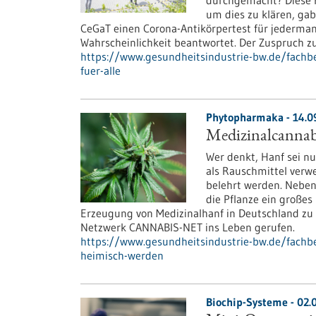
durchgemacht? Diese Fr
um dies zu klären, gab
CeGaT einen Corona-Antikörpertest für jederman
Wahrscheinlichkeit beantwortet. Der Zuspruch 
https://www.gesundheitsindustrie-bw.de/fachbei
fuer-alle
Phytopharmaka - 14.0
Medizinalcannabi
Wer denkt, Hanf sei nur
als Rauschmittel verw
belehrt werden. Neben 
die Pflanze ein großes
Erzeugung von Medizinalhanf in Deutschland zu 
Netzwerk CANNABIS-NET ins Leben gerufen.
https://www.gesundheitsindustrie-bw.de/fachbe
heimisch-werden
Biochip-Systeme - 02.