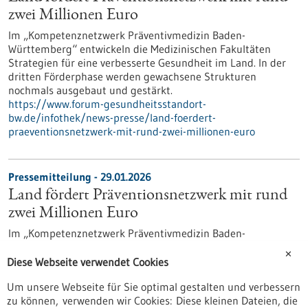
zwei Millionen Euro
Im „Kompetenznetzwerk Präventivmedizin Baden-
Württemberg“ entwickeln die Medizinischen Fakultäten
Strategien für eine verbesserte Gesundheit im Land. In der
dritten Förderphase werden gewachsene Strukturen
nochmals ausgebaut und gestärkt.
https://www.forum-gesundheitsstandort-
bw.de/infothek/news-presse/land-foerdert-
praeventionsnetzwerk-mit-rund-zwei-millionen-euro
Pressemitteilung - 29.01.2026
Land fördert Präventionsnetzwerk mit rund
zwei Millionen Euro
Im „Kompetenznetzwerk Präventivmedizin Baden-
Württemberg“ entwickeln die Medizinischen Fakultäten
✕
Strategien für eine verbesserte Gesundheit im Land. In der
Diese Webseite verwendet Cookies
dritten Förderphase werden gewachsene Strukturen
Um unsere Webseite für Sie optimal gestalten und verbessern
nochmals ausgebaut und gestärkt.
zu können, verwenden wir Cookies: Diese kleinen Dateien, die
https://www.gesundheitsindustrie-