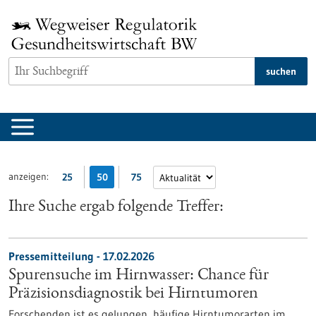
zum
Inhalt
springen
suchen
anzeigen:
25
50
75
Ihre Suche ergab folgende Treffer:
Pressemitteilung - 17.02.2026
Spurensuche im Hirnwasser: Chance für
Präzisionsdiagnostik bei Hirntumoren
Forschenden ist es gelungen, häufige Hirntumorarten im