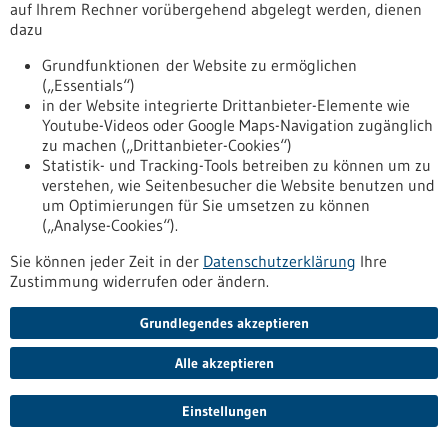
auf Ihrem Rechner vorübergehend abgelegt werden, dienen
bw.de/fachbeitrag/pm/land-foerdert-praeventionsnetzwerk-
dazu
mit-rund-zwei-millionen-euro
Grundfunktionen der Website zu ermöglichen
(„Essentials“)
Pressemitteilung - 29.01.2026
in der Website integrierte Drittanbieter-Elemente wie
Stoffwechsel zentrale Schaltstelle für ein
Youtube-Videos oder Google Maps-Navigation zugänglich
zu machen („Drittanbieter-Cookies“)
gesundes Leben und natürliches Altern
Statistik- und Tracking-Tools betreiben zu können um zu
Neue Forschungsergebnisse der Medizinischen Fakultät
verstehen, wie Seitenbesucher die Website benutzen und
Mannheim der Universität Heidelberg unter der Leitung von
um Optimierungen für Sie umsetzen zu können
Professorin Dr. Gergana Dobreva und dem Team der
(„Analyse-Cookies“).
Abteilung für Kardiovaskuläre Genomik und Epigenomik
zeigen, dass der Zellstoffwechsel nicht nur als Treibstoff für
Sie können jeder Zeit in der
Datenschutzerklärung
Ihre
das Herz dient, sondern auch direkt die epigenetischen
Zustimmung widerrufen oder ändern.
Programme kontrolliert, die die Gesundheit von Herz und
Gefäßen, Alterung sowie Erkrankungen steuern.
Grundlegendes akzeptieren
https://www.gesundheitsindustrie-
bw.de/fachbeitrag/pm/stoffwechsel-zentrale-schaltstelle-
Alle akzeptieren
fuer-ein-gesundes-leben-und-natuerliches-altern
Einstellungen
Die Transkription umschreiben, um zu heilen - 29.01.2026