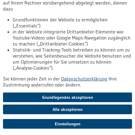
Funktionsweise und Leistungsfähigkeit des Gehirns
auf Ihrem Rechner vorübergehend abgelegt werden, dienen
ermöglichen.
dazu
https://www.gesundheitsindustrie-
Grundfunktionen der Website zu ermöglichen
bw.de/fachbeitrag/pm/software-optimiert-simulationen-des-
(„Essentials“)
gehirns
in der Website integrierte Drittanbieter-Elemente wie
Youtube-Videos oder Google Maps-Navigation zugänglich
zu machen („Drittanbieter-Cookies“)
Pressemitteilung - 13.11.2025
Statistik- und Tracking-Tools betreiben zu können um zu
SYMPATHJA: Sensorbasiertes
verstehen, wie Seitenbesucher die Website benutzen und
Diagnostiksystem für Jugendliche mit
um Optimierungen für Sie umsetzen zu können
(„Analyse-Cookies“).
psychischen Erkrankungen
Ein neues sensorbasiertes Diagnostiksystem soll helfen,
Sie können jeder Zeit in der
Datenschutzerklärung
Ihre
unter anderem Jugendliche mit Psychosen besser zu
Zustimmung widerrufen oder ändern.
behandeln. Dabei geht es darum, mittels Sensoren
Bewegungsabläufe der Patienten zu analysieren, da diese bei
Grundlegendes akzeptieren
psychotischen Erkrankungen verändert sein können, und so
beispielsweise frühzeitig Hinweise für Therapieverläufe
Alle akzeptieren
liefern. Das Diagnostiksystem soll auch außerhalb der Klinik
alltagstauglich eingesetzt werden können.
Einstellungen
https://www.gesundheitsindustrie-
bw.de/fachbeitrag/pm/sympathja-sensorbasiertes-