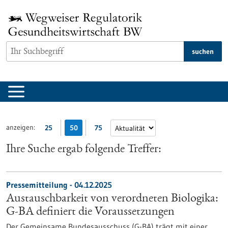
zum
Inhalt
springen
suchen
anzeigen:
25
50
75
Ihre Suche ergab folgende Treffer:
Pressemitteilung - 04.12.2025
Austauschbarkeit von verordneten Biologika:
G-BA definiert die Voraussetzungen
Der Gemeinsame Bundesausschuss (G-BA) trägt mit einer