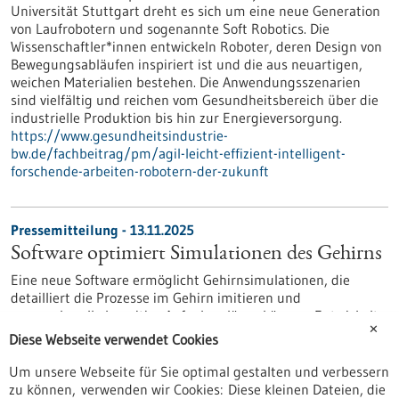
Universität Stuttgart dreht es sich um eine neue Generation
von Laufrobotern und sogenannte Soft Robotics. Die
Wissenschaftler*innen entwickeln Roboter, deren Design von
Bewegungsabläufen inspiriert ist und die aus neuartigen,
weichen Materialien bestehen. Die Anwendungsszenarien
sind vielfältig und reichen vom Gesundheitsbereich über die
industrielle Produktion bis hin zur Energieversorgung.
https://www.gesundheitsindustrie-
bw.de/fachbeitrag/pm/agil-leicht-effizient-intelligent-
forschende-arbeiten-robotern-der-zukunft
Pressemitteilung - 13.11.2025
Software optimiert Simulationen des Gehirns
Eine neue Software ermöglicht Gehirnsimulationen, die
detailliert die Prozesse im Gehirn imitieren und
anspruchsvolle kognitive Aufgaben lösen können. Entwickelt
✕
wurde das Programm am Exzellenzcluster „Maschinelles
Diese Webseite verwendet Cookies
Lernen: Neue Perspektiven für die Wissenschaft“ der Uni
Tübingen. Die Software bildet die Grundlage für eine neue
Um unsere Webseite für Sie optimal gestalten und verbessern
Generation von Simulationen, die tiefere Einblicke in die
zu können, verwenden wir Cookies: Diese kleinen Dateien, die