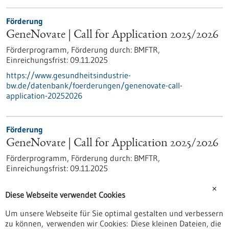
Förderung
GeneNovate | Call for Application 2025/2026
Förderprogramm,
Förderung durch:
BMFTR,
Einreichungsfrist:
09.11.2025
https://www.gesundheitsindustrie-
bw.de/datenbank/foerderungen/genenovate-call-
application-20252026
Förderung
GeneNovate | Call for Application 2025/2026
Förderprogramm,
Förderung durch:
BMFTR,
Einreichungsfrist:
09.11.2025
https://www.bio-
✕
pro.de/datenbanken/foerderungen/genenovate-call-
Diese Webseite verwendet Cookies
application-20252026
Um unsere Webseite für Sie optimal gestalten und verbessern
zu können, verwenden wir Cookies: Diese kleinen Dateien, die