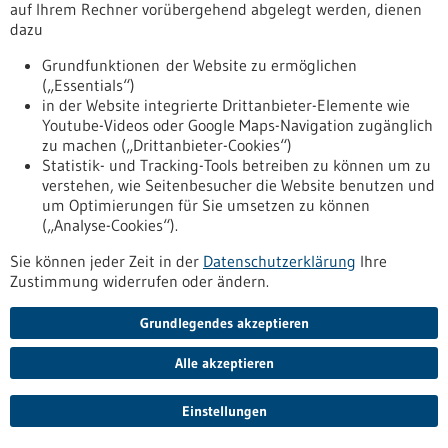
auf Ihrem Rechner vorübergehend abgelegt werden, dienen
Pressemitteilung - 27.10.2025
dazu
Rolle von Darmbakterien bei der Entstehung
Grundfunktionen der Website zu ermöglichen
von Darmkrebs: Emmy Noether-Förderung
(„Essentials“)
für DKFZ-Forscher Jens Puschhof
in der Website integrierte Drittanbieter-Elemente wie
Die Deutsche Forschungsgemeinschaft (DFG) fördert ein
Youtube-Videos oder Google Maps-Navigation zugänglich
neues Emmy Noether-Projekt unter der Leitung von Jens
zu machen („Drittanbieter-Cookies“)
Puschhof vom Deutschen Krebsforschungszentrum (DKFZ).
Statistik- und Tracking-Tools betreiben zu können um zu
Mit dem Vorhaben will der Nachwuchsforscher die Rolle
verstehen, wie Seitenbesucher die Website benutzen und
bestimmter Darmbakterien bei der frühesten Entstehung
um Optimierungen für Sie umsetzen zu können
von Darmkrebs entschlüsseln und erforschen, wie sich dieser
(„Analyse-Cookies“).
Prozess aufhalten lässt. Langfristig ist das Ziel der Arbeit,
Sie können jeder Zeit in der
Datenschutzerklärung
Ihre
neue präventive Strategien gegen Darmkrebs zu entwickeln.
Zustimmung widerrufen oder ändern.
https://www.gesundheitsindustrie-
bw.de/fachbeitrag/pm/rolle-von-darmbakterien-bei-der-
Grundlegendes akzeptieren
entstehung-von-darmkrebs-emmy-noether-foerderung-fuer-
dkfz-forscher-jens-puschhof
Alle akzeptieren
Pressemitteilung - 27.10.2025
Einstellungen
OnkoAktiv erhält Krebsinnovationspreis 2025