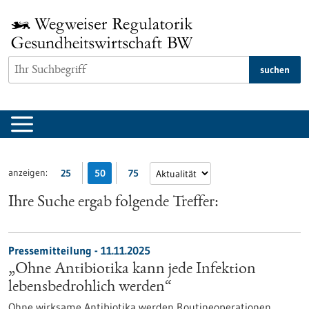
zum
Inhalt
springen
suchen
anzeigen:
25
50
75
Ihre Suche ergab folgende Treffer:
Pressemitteilung - 11.11.2025
„Ohne Antibiotika kann jede Infektion
lebensbedrohlich werden“
Ohne wirksame Antibiotika werden Routineoperationen