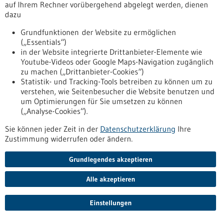
auf Ihrem Rechner vorübergehend abgelegt werden, dienen
aggressive Krebserkrankung im Frühstadium mit hoher
dazu
Präzision zu erkennen und so die Behandlungsprognose
erheblich zu verbessern.
Grundfunktionen der Website zu ermöglichen
https://www.gesundheitsindustrie-
(„Essentials“)
bw.de/fachbeitrag/pm/bauchspeicheldruesenkrebs-
in der Website integrierte Drittanbieter-Elemente wie
fruehzeitig-erkennen
Youtube-Videos oder Google Maps-Navigation zugänglich
zu machen („Drittanbieter-Cookies“)
Statistik- und Tracking-Tools betreiben zu können um zu
Pressemitteilung - 01.08.2025
verstehen, wie Seitenbesucher die Website benutzen und
um Optimierungen für Sie umsetzen zu können
Krebs schonender diagnostizieren
(„Analyse-Cookies“).
Weniger Strahlenbelastung bei der Diagnose und
Behandlung von Brust- und Lungenkrebs: Neues Fraunhofer-
Sie können jeder Zeit in der
Datenschutzerklärung
Ihre
Verfahren kombiniert Röntgen und Radar. Im Projekt »Multi-
Zustimmung widerrufen oder ändern.
Med«, abgeleitet von Multimodale medizinische Bildgebung
in 3D, entwickeln Fraunhofer-Forschende ein Verfahren, das
Grundlegendes akzeptieren
Röntgen und Radar kombiniert. Es kann die Diagnose,
Überwachung und Therapie von Brust- und Lungenkrebs
Alle akzeptieren
nicht nur verbessern, sondern auch schonender gestalten.
https://www.gesundheitsindustrie-
Einstellungen
bw.de/fachbeitrag/pm/krebs-schonender-diagnostizieren