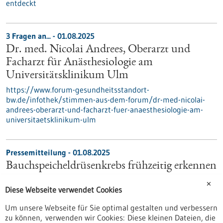
entdeckt
3 Fragen an... - 01.08.2025
Dr. med. Nicolai Andrees, Oberarzt und
Facharzt für Anästhesiologie am
Universitätsklinikum Ulm
https://www.forum-gesundheitsstandort-
bw.de/infothek/stimmen-aus-dem-forum/dr-med-nicolai-
andrees-oberarzt-und-facharzt-fuer-anaesthesiologie-am-
universitaetsklinikum-ulm
Pressemitteilung - 01.08.2025
Bauchspeicheldrüsenkrebs frühzeitig erkennen
Tumore in der Bauchspeicheldrüse bereiten anfangs nur
✕
Diese Webseite verwendet Cookies
selten Beschwerden. Häufig werden sie daher erst spät
diagnostiziert – die Heilungschancen sind entsprechend
Um unsere Webseite für Sie optimal gestalten und verbessern
schlecht. Ein neues, nicht invasives diagnostisches Verfahren
zu können, verwenden wir Cookies: Diese kleinen Dateien, die
von Fraunhofer-Forschenden ermöglicht es künftig, diese