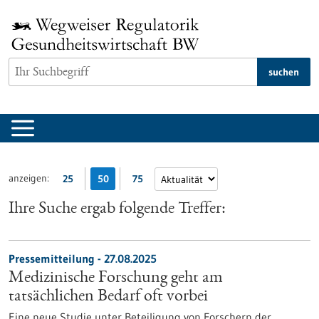
zum
Inhalt
springen
suchen
anzeigen:
25
50
75
Ihre Suche ergab folgende Treffer:
Pressemitteilung - 27.08.2025
Medizinische Forschung geht am
tatsächlichen Bedarf oft vorbei
Eine neue Studie unter Beteiligung von Forschern der