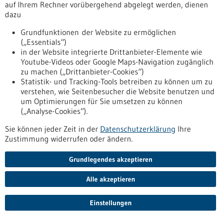
auf Ihrem Rechner vorübergehend abgelegt werden, dienen
Stuhltransplantationen
dazu
Eine Behandlung von Patient/-innen mit Antibiotika und
Darmspülung vor einer sogenannten Stuhltransplantation
Grundfunktionen der Website zu ermöglichen
begünstigt die Ansiedelung übertragener Bakterien der
(„Essentials“)
Spender/-innen. Zu diesem Schluss kommt eine Studie der
in der Website integrierte Drittanbieter-Elemente wie
Universität Hohenheim in Stuttgart. Prof. Dr. W. Florian Fricke
Youtube-Videos oder Google Maps-Navigation zugänglich
und Daniel Podlesny entwickelten ein Modell, mit dem sich
zu machen („Drittanbieter-Cookies“)
die Auswirkungen der Therapie auf das Darmmikrobiom
Statistik- und Tracking-Tools betreiben zu können um zu
individueller Patient/-innen vorhersagen sagen lässt.
verstehen, wie Seitenbesucher die Website benutzen und
https://www.gesundheitsindustrie-
um Optimierungen für Sie umsetzen zu können
bw.de/fachbeitrag/pm/mikrobiom-therapie-erfolgsfaktoren-
(„Analyse-Cookies“).
fuer-stuhltransplantationen
Sie können jeder Zeit in der
Datenschutzerklärung
Ihre
Zustimmung widerrufen oder ändern.
Pressemitteilung - 05.08.2022
Grundlegendes akzeptieren
„Leukämie-Atlas“ weist den Weg zur
personalisierten Therapie Datensammlung
Alle akzeptieren
identifiziert genetische Veränderungen und
CLL-Subtypen
Einstellungen
Meilenstein auf dem Weg zur personalisierten Behandlung