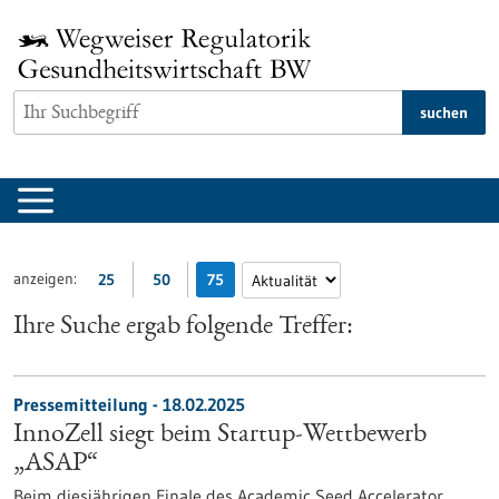
zum
Inhalt
springen
suchen
anzeigen:
25
50
75
Ihre Suche ergab folgende Treffer:
Pressemitteilung - 18.02.2025
InnoZell siegt beim Startup-Wettbewerb
„ASAP“
Beim diesjährigen Finale des Academic Seed Accelerator