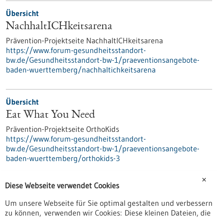
Übersicht
NachhaltICHkeitsarena
Prävention-Projektseite NachhaltICHkeitsarena
https://www.forum-gesundheitsstandort-
bw.de/Gesundheitsstandort-bw-1/praeventionsangebote-
baden-wuerttemberg/nachhaltichkeitsarena
Übersicht
Eat What You Need
Prävention-Projektseite OrthoKids
https://www.forum-gesundheitsstandort-
bw.de/Gesundheitsstandort-bw-1/praeventionsangebote-
baden-wuerttemberg/orthokids-3
✕
Diese Webseite verwendet Cookies
Übersicht
Um unsere Webseite für Sie optimal gestalten und verbessern
gesund und digital vor Ort - ein Angebot des
zu können, verwenden wir Cookies: Diese kleinen Dateien, die
Volkshochschulverbands Baden-Württemberg