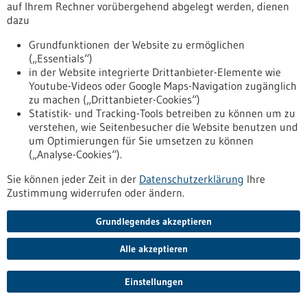
auf Ihrem Rechner vorübergehend abgelegt werden, dienen
Prävention-Projektseite gesund und digital der vhs BW
dazu
https://www.forum-gesundheitsstandort-
bw.de/Gesundheitsstandort-bw-1/praeventionsangebote-
Grundfunktionen der Website zu ermöglichen
baden-wuerttemberg/gesund-und-digital-vor-Ort
(„Essentials“)
in der Website integrierte Drittanbieter-Elemente wie
Youtube-Videos oder Google Maps-Navigation zugänglich
zu machen („Drittanbieter-Cookies“)
Übersicht
Statistik- und Tracking-Tools betreiben zu können um zu
Lungenkrebsscreening - Klinikum Stuttgart
verstehen, wie Seitenbesucher die Website benutzen und
um Optimierungen für Sie umsetzen zu können
Prävention-Projektseite Lungenkrebsscreening
(„Analyse-Cookies“).
https://www.forum-gesundheitsstandort-
bw.de/Gesundheitsstandort-bw-1/praeventionsangebote-
Sie können jeder Zeit in der
Datenschutzerklärung
Ihre
baden-wuerttemberg/lungenkrebsscreening
Zustimmung widerrufen oder ändern.
Grundlegendes akzeptieren
Übersicht
Sport ist ein #gamechanger
Alle akzeptieren
Prävention-Projektseite #gamechanger
https://www.forum-gesundheitsstandort-
Einstellungen
bw.de/Gesundheitsstandort-bw-1/praeventionsangebote-