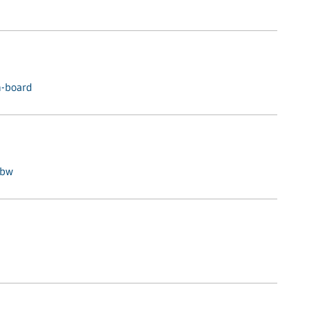
n-board
hbw