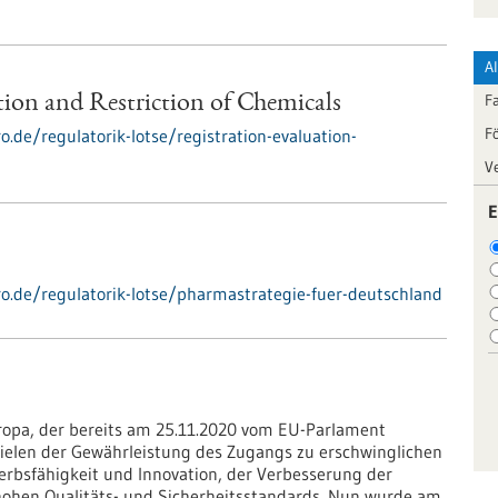
A
F
tion and Restriction of Chemicals
F
o.de/regulatorik-lotse/registration-evaluation-
V
E
pro.de/regulatorik-lotse/pharmastrategie-fuer-deutschland
uropa, der bereits am 25.11.2020 vom EU-Parlament
Zielen der Gewährleistung des Zugangs zu erschwinglichen
bsfähigkeit und Innovation, der Verbesserung der
hohen Qualitäts- und Sicherheitsstandards. Nun wurde am