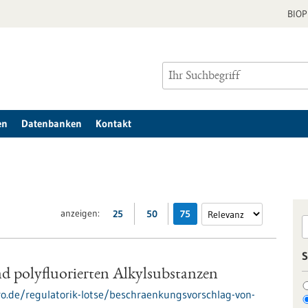
BIO
en
Datenbanken
Kontakt
anzeigen:
25
50
75
S
d polyfluorierten Alkylsubstanzen
pro.de/regulatorik-lotse/beschraenkungsvorschlag-von-