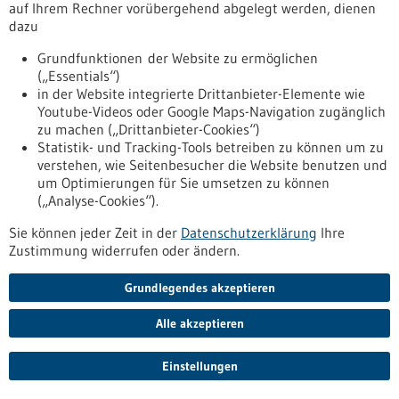
auf Ihrem Rechner vorübergehend abgelegt werden, dienen
verbessern, hat das Land Baden-Württemberg am 8. Februar
dazu
ein landesweites Hochschulnetzwerk zur Verbesserung des
Tierschutzes in Forschung und Lehre gegründet und stellt
Grundfunktionen der Website zu ermöglichen
3,8 Millionen Euro zur Verfügung Zu den geförderten
(„Essentials“)
Projekten gehört auch das Netzwerk 3R-US der Universität
in der Website integrierte Drittanbieter-Elemente wie
Stuttgart und des Robert-Bosch-Krankenhauses Stuttgart.
Youtube-Videos oder Google Maps-Navigation zugänglich
https://www.gesundheitsindustrie-bw.de/fachbeitrag/pm/3-
zu machen („Drittanbieter-Cookies“)
d-druck-und-simulationen-statt-versuchstiere
Statistik- und Tracking-Tools betreiben zu können um zu
verstehen, wie Seitenbesucher die Website benutzen und
um Optimierungen für Sie umsetzen zu können
Pressemitteilung - 03.02.2021
(„Analyse-Cookies“).
Erst Corona und dann zuckerkrank? SARS-
Sie können jeder Zeit in der
Datenschutzerklärung
Ihre
CoV-2 infiziert auch die Bauchspeicheldrüse
Zustimmung widerrufen oder ändern.
SARS-CoV-2 befällt viele Organe. Schwere Verläufe von COVID-
19 betreffen nicht nur die Atemwege, den Verdauungstrakt,
Grundlegendes akzeptieren
das Herz-Kreislauf- und Nervensystem, sondern auch den
Stoffwechsel. Forschende der Ulmer Universitätsmedizin
Alle akzeptieren
konnten nun in einer Studie nachweisen, dass SARS-CoV-2
bei gravierenden Krankheitsverläufen die
Einstellungen
insulinproduzierenden Beta-Zellen der Bauchspeicheldrüse
infiziert.