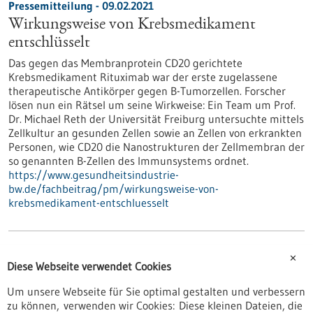
Pressemitteilung - 09.02.2021
Wirkungsweise von Krebsmedikament
entschlüsselt
Das gegen das Membranprotein CD20 gerichtete
Krebsmedikament Rituximab war der erste zugelassene
therapeutische Antikörper gegen B-Tumorzellen. Forscher
lösen nun ein Rätsel um seine Wirkweise: Ein Team um Prof.
Dr. Michael Reth der Universität Freiburg untersuchte mittels
Zellkultur an gesunden Zellen sowie an Zellen von erkrankten
Personen, wie CD20 die Nanostrukturen der Zellmembran der
so genannten B-Zellen des Immunsystems ordnet.
https://www.gesundheitsindustrie-
bw.de/fachbeitrag/pm/wirkungsweise-von-
krebsmedikament-entschluesselt
Pressemitteilung - 09.02.2021
✕
Diese Webseite verwendet Cookies
3-D-Druck und Simulationen statt
Versuchstiere
Um unsere Webseite für Sie optimal gestalten und verbessern
zu können, verwenden wir Cookies: Diese kleinen Dateien, die
Um Tierversuche zu vermeiden, zu verringern und zu