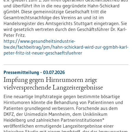
und überführt ihn in die neu gegründete Hahn-Schickard
gGmbH. Diese gemeinnützige Gesellschaft tritt die
Gesamtrechtsnachfolge des Vereins an und ist im
Handelsregister des Amtsgerichts Stuttgart eingetragen. Sie
wird gesetzlich vertreten durch den Geschäftsführer Dr. Karl-
Peter Fritz.
https://www.gesundheitsindustrie-
bw.de/fachbeitrag/pm/hahn-schickard-wird-zur-ggmbh-karl-
peter-fritz-ist-neuer-geschaeftsfuehrer
Pressemitteilung - 03.07.2026
Impfung gegen Hirntumoren zeigt
vielversprechende Langzeitergebnisse
Eine neuartige Impfstrategie gegen bestimmte bösartige
Hirntumoren könnte die Behandlung von Patientinnen und
Patienten grundlegend verbessern. Forschende aus dem
DKFZ, der Unimedizin Mannheim, dem Uniklinikum
Heidelberg und zahlreichen Partnerinstitutionen*
veröffentlichen ermutigende Langzeitergebnisse einer
klinischen Studie mit einem Impfstoff, der das Immunsystem