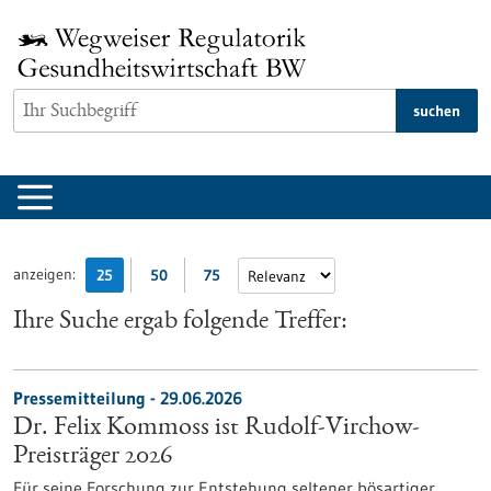
zum
Inhalt
springen
suchen
anzeigen:
25
50
75
Ihre Suche ergab folgende Treffer:
Pressemitteilung - 29.06.2026
Dr. Felix Kommoss ist Rudolf-Virchow-
Preisträger 2026
Für seine Forschung zur Entstehung seltener bösartiger