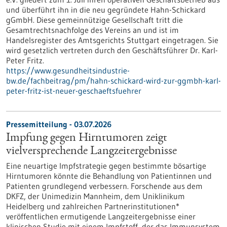
und überführt ihn in die neu gegründete Hahn-Schickard
gGmbH. Diese gemeinnützige Gesellschaft tritt die
Gesamtrechtsnachfolge des Vereins an und ist im
Handelsregister des Amtsgerichts Stuttgart eingetragen. Sie
wird gesetzlich vertreten durch den Geschäftsführer Dr. Karl-
Peter Fritz.
https://www.gesundheitsindustrie-
bw.de/fachbeitrag/pm/hahn-schickard-wird-zur-ggmbh-karl-
peter-fritz-ist-neuer-geschaeftsfuehrer
Pressemitteilung - 03.07.2026
Impfung gegen Hirntumoren zeigt
vielversprechende Langzeitergebnisse
Eine neuartige Impfstrategie gegen bestimmte bösartige
Hirntumoren könnte die Behandlung von Patientinnen und
Patienten grundlegend verbessern. Forschende aus dem
DKFZ, der Unimedizin Mannheim, dem Uniklinikum
Heidelberg und zahlreichen Partnerinstitutionen*
veröffentlichen ermutigende Langzeitergebnisse einer
klinischen Studie mit einem Impfstoff, der das Immunsystem