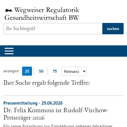
zum
Inhalt
springen
suchen
anzeigen:
25
50
75
Ihre Suche ergab folgende Treffer:
Pressemitteilung - 29.06.2026
Dr. Felix Kommoss ist Rudolf-Virchow-
Preisträger 2026
Für seine Forschung zur Entstehung seltener bösartiger