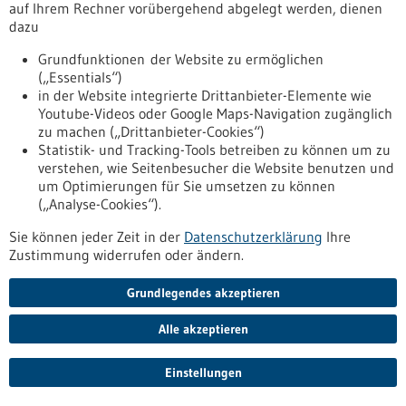
muskelphysiologie-kontaktlos-und-dreidimensional
auf Ihrem Rechner vorübergehend abgelegt werden, dienen
dazu
Grundfunktionen der Website zu ermöglichen
Pressemitteilung - 02.06.2026
(„Essentials“)
Neuer Ansatz gegen therapiebedingte
in der Website integrierte Drittanbieter-Elemente wie
Leukämien Schutzmechanismus gegen DNA-
Youtube-Videos oder Google Maps-Navigation zugänglich
zu machen („Drittanbieter-Cookies“)
Schäden durch Chemotherapien und
Statistik- und Tracking-Tools betreiben zu können um zu
Bestrahlung entdeckt
verstehen, wie Seitenbesucher die Website benutzen und
Krebsbehandlungen verursachen in seltenen Fällen
um Optimierungen für Sie umsetzen zu können
schwerwiegende Spätfolgen. Dazu zählen sogenannte
(„Analyse-Cookies“).
sekundäre Leukämien. Dieser Blutkrebs kann entstehen,
Sie können jeder Zeit in der
Datenschutzerklärung
Ihre
wenn Chemo- oder Strahlentherapien das Erbgut gesunder
Zustimmung widerrufen oder ändern.
Zellen schädigen. Ein Forschungsteam unter Ulmer Leitung
hat nun einen molekularen Schutzmechanismus gegen
Grundlegendes akzeptieren
solche Genomschäden entdeckt: Ein Peptid.
https://www.gesundheitsindustrie-
Alle akzeptieren
bw.de/fachbeitrag/pm/neuer-ansatz-gegen-
therapiebedingte-leukaemien-schutzmechanismus-gegen-
dna-schaeden-durch-chemotherapien-und-bestrahlung-
Einstellungen
entdeck