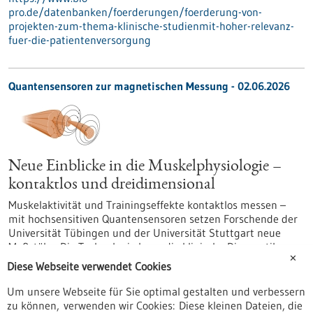
pro.de/datenbanken/foerderungen/foerderung-von-
projekten-zum-thema-klinische-studienmit-hoher-relevanz-
fuer-die-patientenversorgung
Quantensensoren zur magnetischen Messung - 02.06.2026
Neue Einblicke in die Muskelphysiologie –
kontaktlos und dreidimensional
Muskelaktivität und Trainingseffekte kontaktlos messen –
mit hochsensitiven Quantensensoren setzen Forschende der
Universität Tübingen und der Universität Stuttgart neue
Maßstäbe. Die Technologie kann die klinische Diagnostik,
✕
Trainingssteuerung und neurowissenschaftliche Forschung
Diese Webseite verwendet Cookies
revolutionieren.
https://www.gesundheitsindustrie-
Um unsere Webseite für Sie optimal gestalten und verbessern
bw.de/fachbeitrag/aktuell/neue-einblicke-die-
zu können, verwenden wir Cookies: Diese kleinen Dateien, die