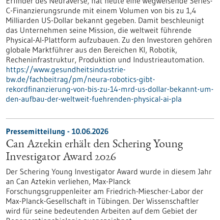
Erfinder des Neuraverse, hat heute eine wegweisende Series-
C-Finanzierungsrunde mit einem Volumen von bis zu 1,4
Milliarden US-Dollar bekannt gegeben. Damit beschleunigt
das Unternehmen seine Mission, die weltweit führende
Physical-AI-Plattform aufzubauen. Zu den Investoren gehören
globale Marktführer aus den Bereichen KI, Robotik,
Recheninfrastruktur, Produktion und Industrieautomation.
https://www.gesundheitsindustrie-
bw.de/fachbeitrag/pm/neura-robotics-gibt-
rekordfinanzierung-von-bis-zu-14-mrd-us-dollar-bekannt-um-
den-aufbau-der-weltweit-fuehrenden-physical-ai-pla
Pressemitteilung - 10.06.2026
Can Aztekin erhält den Schering Young
Investigator Award 2026
Der Schering Young Investigator Award wurde in diesem Jahr
an Can Aztekin verliehen, Max-Planck
Forschungsgruppenleiter am Friedrich-Miescher-Labor der
Max-Planck-Gesellschaft in Tübingen. Der Wissenschaftler
wird für seine bedeutenden Arbeiten auf dem Gebiet der