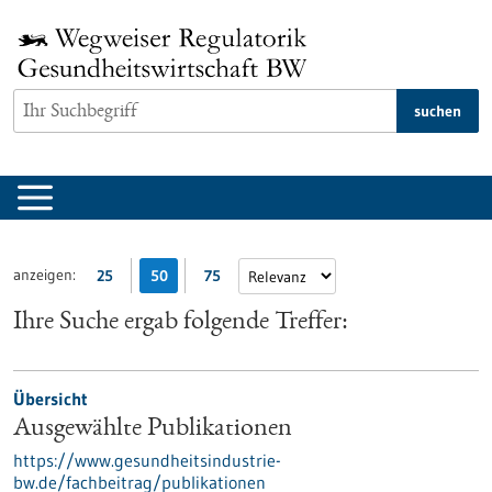
zum
Inhalt
springen
suchen
anzeigen:
25
50
75
Ihre Suche ergab folgende Treffer:
Übersicht
Ausgewählte Publikationen
https://www.gesundheitsindustrie-
bw.de/fachbeitrag/publikationen