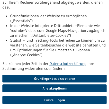
Württemberg
auf Ihrem Rechner vorübergehend abgelegt werden, dienen
dazu
Man ist krank, fühlt sich nicht wohl, aber der Hausarzt hat
gerade keine Sprechstunde oder der Weg ist zu weit. Für
Grundfunktionen der Website zu ermöglichen
solche Fälle bietet die Kassenärztliche Vereinigung Baden-
(„Essentials“)
Württemberg (KVBW) im Rahmen des docdirekt-Projekts Hilfe
in der Website integrierte Drittanbieter-Elemente wie
an: Jeder gesetzlich Versicherte im Land bekommt
Youtube-Videos oder Google Maps-Navigation zugänglich
wochentags per Telefon, App oder Chat kostenfrei und
zu machen („Drittanbieter-Cookies“)
bequem von zuhause telemedizinische Hilfe durch einen
Statistik- und Tracking-Tools betreiben zu können um zu
kompetenten Allgemeinmediziner oder Kinderarzt.
verstehen, wie Seitenbesucher die Website benutzen und
https://www.gesundheitsindustrie-
um Optimierungen für Sie umsetzen zu können
bw.de/fachbeitrag/aktuell/docdirekt-smart-zum-arzt-baden-
(„Analyse-Cookies“).
wuerttemberg
Sie können jeder Zeit in der
Datenschutzerklärung
Ihre
Zustimmung widerrufen oder ändern.
Fachbeitrag - 22.10.2019
Grundlegendes akzeptieren
Alle akzeptieren
Einstellungen
Mit CAR-T-Zellen gegen den Krebs