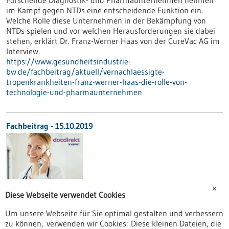
Forschende Diagnostik- und Pharmaunternehmen nehmen
im Kampf gegen NTDs eine entscheidende Funktion ein.
Welche Rolle diese Unternehmen in der Bekämpfung von
NTDs spielen und vor welchen Herausforderungen sie dabei
stehen, erklärt Dr. Franz-Werner Haas von der CureVac AG im
Interview.
https://www.gesundheitsindustrie-
bw.de/fachbeitrag/aktuell/vernachlaessigte-
tropenkrankheiten-franz-werner-haas-die-rolle-von-
technologie-und-pharmaunternehmen
Fachbeitrag - 15.10.2019
✕
Diese Webseite verwendet Cookies
Um unsere Webseite für Sie optimal gestalten und verbessern
docdirekt – Smart zum Arzt in Baden-
zu können, verwenden wir Cookies: Diese kleinen Dateien, die