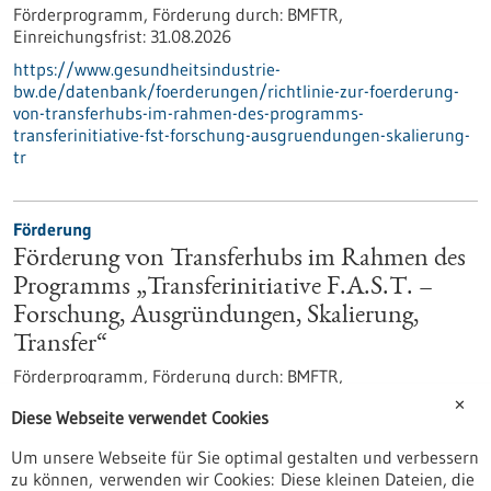
Förderprogramm,
Förderung durch:
BMFTR,
Einreichungsfrist:
31.08.2026
https://www.gesundheitsindustrie-
bw.de/datenbank/foerderungen/richtlinie-zur-foerderung-
von-transferhubs-im-rahmen-des-programms-
transferinitiative-fst-forschung-ausgruendungen-skalierung-
tr
Förderung
Förderung von Transferhubs im Rahmen des
Programms „Transferinitiative F.A.S.T. –
Forschung, Ausgründungen, Skalierung,
Transfer“
Förderprogramm,
Förderung durch:
BMFTR,
Einreichungsfrist:
31.08.2026
✕
Diese Webseite verwendet Cookies
https://www.bio-
pro.de/datenbanken/foerderungen/foerderung-von-
Um unsere Webseite für Sie optimal gestalten und verbessern
transferhubs-im-rahmen-des-programms-transferinitiative-
zu können, verwenden wir Cookies: Diese kleinen Dateien, die