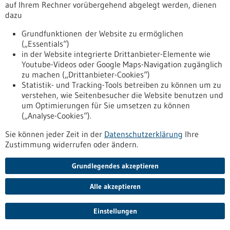
fst-forschung-ausgruendungen-skalierung-transfer
auf Ihrem Rechner vorübergehend abgelegt werden, dienen
dazu
Grundfunktionen der Website zu ermöglichen
Förderung
(„Essentials“)
Beratungsgutscheine Gesundheitswirtschaft
in der Website integrierte Drittanbieter-Elemente wie
Asien
Youtube-Videos oder Google Maps-Navigation zugänglich
zu machen („Drittanbieter-Cookies“)
Förderprogramm,
Förderung durch:
Bundesministerium für
Statistik- und Tracking-Tools betreiben zu können um zu
Wirtschaft und Energie
verstehen, wie Seitenbesucher die Website benutzen und
https://www.gesundheitsindustrie-
um Optimierungen für Sie umsetzen zu können
bw.de/datenbank/foerderungen/beratungsgutscheine-
(„Analyse-Cookies“).
gesundheitswirtschaft-asien
Sie können jeder Zeit in der
Datenschutzerklärung
Ihre
Zustimmung widerrufen oder ändern.
Förderung
Grundlegendes akzeptieren
Beratungsgutscheine Gesundheitswirtschaft
Asien
Alle akzeptieren
Förderprogramm,
Förderung durch:
Bundesministerium für
Wirtschaft und Energie
Einstellungen
https://www.bio-