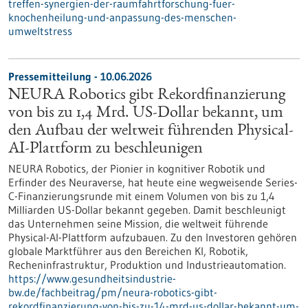
treffen-synergien-der-raumfahrtforschung-fuer-
knochenheilung-und-anpassung-des-menschen-
umweltstress
Pressemitteilung - 10.06.2026
NEURA Robotics gibt Rekordfinanzierung
von bis zu 1,4 Mrd. US-Dollar bekannt, um
den Aufbau der weltweit führenden Physical-
AI-Plattform zu beschleunigen
NEURA Robotics, der Pionier in kognitiver Robotik und
Erfinder des Neuraverse, hat heute eine wegweisende Series-
C-Finanzierungsrunde mit einem Volumen von bis zu 1,4
Milliarden US-Dollar bekannt gegeben. Damit beschleunigt
das Unternehmen seine Mission, die weltweit führende
Physical-AI-Plattform aufzubauen. Zu den Investoren gehören
globale Marktführer aus den Bereichen KI, Robotik,
Recheninfrastruktur, Produktion und Industrieautomation.
https://www.gesundheitsindustrie-
bw.de/fachbeitrag/pm/neura-robotics-gibt-
rekordfinanzierung-von-bis-zu-14-mrd-us-dollar-bekannt-um-