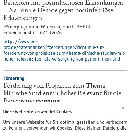
Patienten mit postinfektiösen Erkrankungen
– Nationale Dekade gegen postinfektiöse
Erkrankungen
Förderprogramm,
Förderung durch:
BMFTR,
Einreichungsfrist:
02.10.2026
https://www.bio-
pro.de/datenbanken/foerderungen/richtlinie-zur-
foerderung-von-projekten-zum-thema-klinische-studien-mit-
hoher-relevanz-fuer-die-versorgung-von-patientinnen-und
Förderung
Förderung von Projekten zum Thema
klinische Studienmit hoher Relevanz für die
Patientenversorgung
✕
Förderprogramm,
Förderung durch:
BMFTR,
Diese Webseite verwendet Cookies
Einreichungsfrist:
02.10.2026
Um unsere Webseite für Sie optimal gestalten und verbessern
https://www.gesundheitsindustrie-
zu können, verwenden wir Cookies: Diese kleinen Dateien, die
bw.de/datenbank/foerderungen/foerderung-von-projekten-