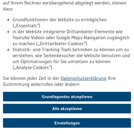
auf Ihrem Rechner vorübergehend abgelegt werden, dienen
zum-thema-klinische-studienmit-hoher-relevanz-fuer-die-
dazu
patientenversorgung
Grundfunktionen der Website zu ermöglichen
(„Essentials“)
Förderung
in der Website integrierte Drittanbieter-Elemente wie
Youtube-Videos oder Google Maps-Navigation zugänglich
Förderung von Projekten zum Thema
zu machen („Drittanbieter-Cookies“)
klinische Studienmit hoher Relevanz für die
Statistik- und Tracking-Tools betreiben zu können um zu
Patientenversorgung
verstehen, wie Seitenbesucher die Website benutzen und
um Optimierungen für Sie umsetzen zu können
Förderprogramm,
Förderung durch:
BMFTR,
(„Analyse-Cookies“).
Einreichungsfrist:
02.10.2026
Sie können jeder Zeit in der
https://www.bio-
Datenschutzerklärung
Ihre
Zustimmung widerrufen oder ändern.
pro.de/datenbanken/foerderungen/foerderung-von-
projekten-zum-thema-klinische-studienmit-hoher-relevanz-
fuer-die-patientenversorgung
Grundlegendes akzeptieren
Alle akzeptieren
Quantensensoren zur magnetischen Messung - 02.06.2026
Einstellungen