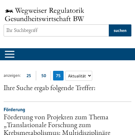
zum
Inhalt
springen
suchen
anzeigen:
25
50
75
Ihre Suche ergab folgende Treffer:
Förderung
Förderung von Projekten zum Thema
„Translationale Forschung zum
Krebsmetabolismus: Multidisziplinäre