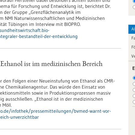
Worauf Hersteller dabei besonders achten sollten und
ema für Forschung und Entwicklung ist, berichtet Dr.
in der Gruppe „Grenzflächenanalytik im
m NMI Naturwissenschaftlichen und Medizinischen
sität Tübingen im Interview mit BIOPRO.
A
sundheitswirtschaft.bio-
ntegraler-bestandteil-der-entwicklung
F
F
V
thanol ist im medizinischen Bereich
E
r den Folgen einer Neueinstufung von Ethanol als CMR-
che Chemikalienagentur. Das würde den Einsatz von
fektionsmitteln sowie in Produktionsprozessen massiv
g ausschließen. „Ethanol ist in der medizinischen
 Möll.
pro.de/infothek/pressemitteilungen/bvmed-warnt-vor-
eich-unverzichtbar