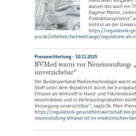
Materialien Vorgaben. 
warum das auch ein Th
Dagmar Martin, Leiter
Produktionsprozess“ a
Institut an der Univer
https://regulatorik-ge
pro.de/infothek/fachbeitraege/regulatorik-als-i
Pressemitteilung - 10.11.2025
BVMed warnt vor Neueinstufung: „E
unverzichtbar“
Der Bundesverband Medizintechnologie warnt vo
Stoff unter dem Biozidrecht durch die Europäis
Ethanol als Wirkstoff in Hand- und Flächendesin
einschränken und in Verbrauchsprodukten künfti
Versorgung unverzichtbar“, sagte Dr. Marc-Pierre
https://regulatorik-gesundheitswirtschaft.bio-
neueinstufung-ethanol-ist-im-medizinischen-ber