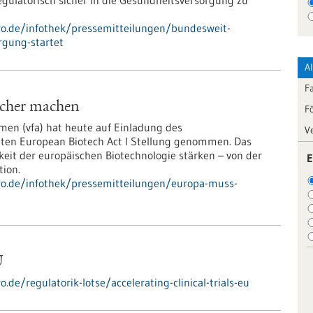
 regulatorisch sicher in die Gesundheitsversorgung zu
pro.de/infothek/pressemitteilungen/bundesweit-
orgung-startet
A
F
acher machen
F
en (vfa) hat heute auf Einladung des
V
ten European Biotech Act I Stellung genommen. Das
eit der europäischen Biotechnologie stärken – von der
E
tion.
pro.de/infothek/pressemitteilungen/europa-muss-
U
.de/regulatorik-lotse/accelerating-clinical-trials-eu