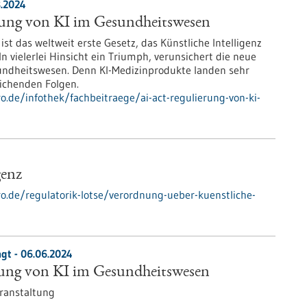
8.2024
rung von KI im Gesundheitswesen
ist das weltweit erste Gesetz, das Künstliche Intelligenz
In vielerlei Hinsicht ein Triumph, verunsichert die neue
sundheitswesen. Denn KI-Medizinprodukte landen sehr
eichenden Folgen.
ro.de/infothek/fachbeitraege/ai-act-regulierung-von-ki-
genz
ro.de/regulatorik-lotse/verordnung-ueber-kuenstliche-
gt -
06.06.2024
rung von KI im Gesundheitswesen
ranstaltung