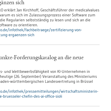
änzen sich
O erklärt Jan Kirchhoff, Geschäftsführer der medicalvalues
arum es sich im Zulassungsprozess einer Software zum
die Regularien selbstständig zu lesen und sich an die
ftware zu orientieren.
ro.de/infothek/fachbeitraege/zertifizierung-von-
atung-ergaenzen-sich
Punkte-Forderungskatalog an die neue
ons- und Wettbewerbsfähigkeit von KI-Unternehmen in
heutige (26. September) Veranstaltung des Ministeriums
r baden-württembergischen Landesvertretung in Brüssel
ro.de/infothek/pressemitteilungen/wirtschaftsministerin-
bruesseler-chefin-des-ai-office-sioli