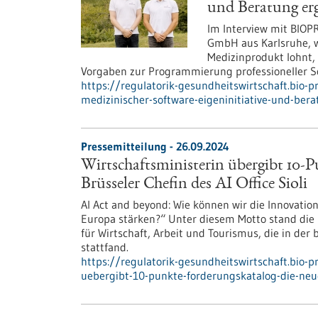
und Beratung erg
Im Interview mit BIOPR
GmbH aus Karlsruhe, w
Medizinprodukt lohnt, 
Vorgaben zur Programmierung professioneller So
https://regulatorik-gesundheitswirtschaft.bio-p
medizinischer-software-eigeninitiative-und-ber
Pressemitteilung - 26.09.2024
Wirtschaftsministerin übergibt 10-
Brüsseler Chefin des AI Office Sioli
AI Act and beyond: Wie können wir die Innovati
Europa stärken?“ Unter diesem Motto stand die 
für Wirtschaft, Arbeit und Tourismus, die in de
stattfand.
https://regulatorik-gesundheitswirtschaft.bio-p
uebergibt-10-punkte-forderungskatalog-die-neue-