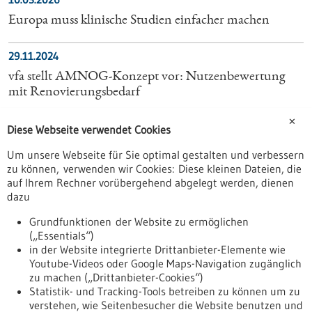
Europa muss klinische Studien einfacher machen
29.11.2024
vfa stellt AMNOG-Konzept vor: Nutzenbewertung
mit Renovierungsbedarf
✕
13.12.2023
Diese Webseite verwendet Cookies
Nationale Pharmastrategie beschlossen
Um unsere Webseite für Sie optimal gestalten und verbessern
zu können, verwenden wir Cookies: Diese kleinen Dateien, die
auf Ihrem Rechner vorübergehend abgelegt werden, dienen
11.05.2023
dazu
Verbesserter Zugang zu klinischen Studien mit neuen
patientenorientierten Funktionen
Grundfunktionen der Website zu ermöglichen
(„Essentials“)
in der Website integrierte Drittanbieter-Elemente wie
14.12.2023
Youtube-Videos oder Google Maps-Navigation zugänglich
Konsensvorschlag zum Stellenwert moderner
zu machen („Drittanbieter-Cookies“)
Statistik- und Tracking-Tools betreiben zu können um zu
Arzneimittel
verstehen, wie Seitenbesucher die Website benutzen und