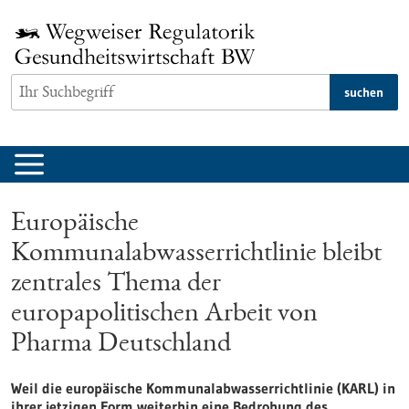
zum
Inhalt
springen
suchen
Europäische
Kommunalabwasserrichtlinie bleibt
zentrales Thema der
europapolitischen Arbeit von
Pharma Deutschland
Weil die europäische Kommunalabwasserrichtlinie (KARL) in
ihrer jetzigen Form weiterhin eine Bedrohung des