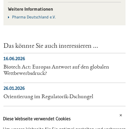
Weitere Informationen
Pharma Deutschland e.V.
Das könnte Sie auch interessieren ...
16.06.2026
Biotech Act: Europas Antwort auf den globalen
Wettbewerbsdruck?
26.01.2026
Orientierung im Regulatorik-Dschungel
07.03.2023
✕
Diese Webseite verwendet Cookies
Verordnung über Medizinprodukte: längerer
Übergangszeitraum für Umstellung beschlossen