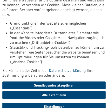
Um unsere Webseite für Sie optimal gestalten und verbessern
zu können, verwenden wir Cookies: Diese kleinen Dateien, die
auf Ihrem Rechner vorübergehend abgelegt werden, dienen
11.12.2025
dazu
Kommission begrüßt politische Einigung über
umfassende Reform der EU-Arzneimittelvorschriften
Grundfunktionen der Website zu ermöglichen
(„Essentials“)
in der Website integrierte Drittanbieter-Elemente wie
02.12.2025
Youtube-Videos oder Google Maps-Navigation zugänglich
Ethanol-Entscheidung der EU vertagt / BVMed:
zu machen („Drittanbieter-Cookies“)
Statistik- und Tracking-Tools betreiben zu können um zu
„Ethanol ist in der Medizin unverzichtbar"
verstehen, wie Seitenbesucher die Website benutzen und
um Optimierungen für Sie umsetzen zu können
16.04.2024
(„Analyse-Cookies“).
Lieferkettensorgfaltspflichtengesetz im
Sie können jeder Zeit in der
Datenschutzerklärung
Ihre
Gesundheitswesen: Herausforderungen und Chancen
Zustimmung widerrufen oder ändern.
Grundlegendes akzeptieren
Nach oben
Alle akzeptieren
2026
©
Einstellungen