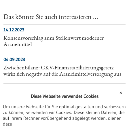
Das könnte Sie auch interessieren ...
14.12.2023
Konsensvorschlag zum Stellenwert moderner
Arzneimittel
04.09.2023
Zwischenbilanz: GKV-Finanzstabilisierungsgesetz
wirkt sich negativ auf die Arzneimittelversorgung aus
26.07.2023
✕
Diese Webseite verwendet Cookies
So sage ich es dem Arzt und Patienten!
Um unsere Webseite für Sie optimal gestalten und verbessern
29.10.2024
zu können, verwenden wir Cookies: Diese kleinen Dateien, die
auf Ihrem Rechner vorübergehend abgelegt werden, dienen
Industriegipfel im Kanzleramt: Medizintechnik als
dazu
essenzielle Säule der Gesundheitswirtschaft stärker