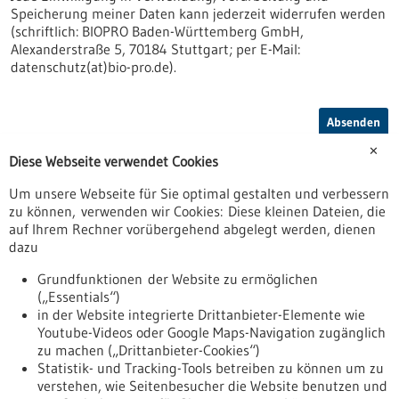
Speicherung meiner Daten kann jederzeit widerrufen werden
(schriftlich: BIOPRO Baden-Württemberg GmbH,
Alexanderstraße 5, 70184 Stuttgart; per E-Mail:
datenschutz(at)bio-pro.de).
Absenden
*Pflichtfeld
✕
Diese Webseite verwendet Cookies
** Als KMU (kleines oder mittleres Unternehmen) werden Unternehmen definiert,
die nicht mehr als 249 Beschäftigte haben und entweder einen Jahresumsatz von
Um unsere Webseite für Sie optimal gestalten und verbessern
höchstens 50 Mio. EUR erwirtschaften oder eine Bilanzsumme von maximal 43 Mio.
zu können, verwenden wir Cookies: Diese kleinen Dateien, die
EUR aufweisen.
auf Ihrem Rechner vorübergehend abgelegt werden, dienen
dazu
Grundfunktionen der Website zu ermöglichen
(„Essentials“)
in der Website integrierte Drittanbieter-Elemente wie
Youtube-Videos oder Google Maps-Navigation zugänglich
zu machen („Drittanbieter-Cookies“)
Statistik- und Tracking-Tools betreiben zu können um zu
verstehen, wie Seitenbesucher die Website benutzen und