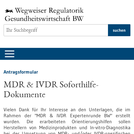
zum
Inhalt
springen
suchen
Antragsformular
MDR & IVDR Soforthilfe-
Dokumente
Vielen Dank für Ihr Interesse an den Unterlagen, die im
Rahmen der "MDR & IVDR Expertenrunde BW" erstellt
wurden. Die erarbeiteten Orientierungshilfen sollen
Herstellern von Medizinprodukten und In-vitro-Diagnostika
bei der Umsetzung von MDR- und/oder IVDR-spezifischen