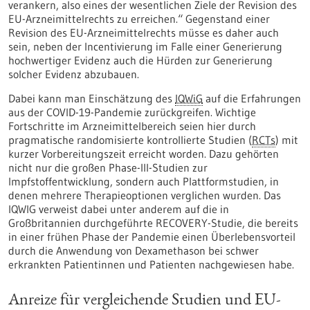
verankern, also eines der wesentlichen Ziele der Revision des
EU-Arzneimittelrechts zu erreichen.“ Gegenstand einer
Revision des EU-Arzneimittelrechts müsse es daher auch
sein, neben der Incentivierung im Falle einer Generierung
hochwertiger Evidenz auch die Hürden zur Generierung
solcher Evidenz abzubauen.
Dabei kann man Einschätzung des
IQWiG
auf die Erfahrungen
aus der COVID-19-Pandemie zurückgreifen. Wichtige
Fortschritte im Arzneimittelbereich seien hier durch
pragmatische randomisierte kontrollierte Studien (
RCTs
) mit
kurzer Vorbereitungszeit erreicht worden. Dazu gehörten
nicht nur die großen Phase-III-Studien zur
Impfstoffentwicklung, sondern auch Plattformstudien, in
denen mehrere Therapieoptionen verglichen wurden. Das
IQWIG verweist dabei unter anderem auf die in
Großbritannien durchgeführte RECOVERY-Studie, die bereits
in einer frühen Phase der Pandemie einen Überlebensvorteil
durch die Anwendung von Dexamethason bei schwer
erkrankten Patientinnen und Patienten nachgewiesen habe.
Anreize für vergleichende Studien und EU-