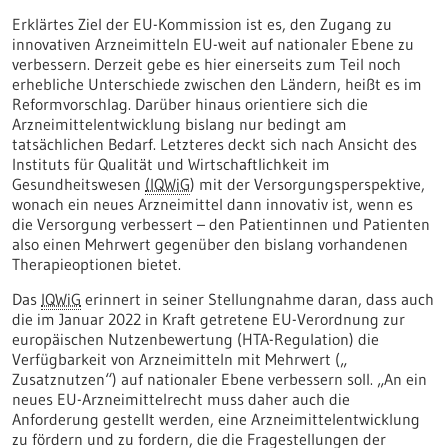
Erklärtes Ziel der EU-Kommission ist es, den Zugang zu
innovativen Arzneimitteln EU-weit auf nationaler Ebene zu
verbessern. Derzeit gebe es hier einerseits zum Teil noch
erhebliche Unterschiede zwischen den Ländern, heißt es im
Reformvorschlag. Darüber hinaus orientiere sich die
Arzneimittelentwicklung bislang nur bedingt am
tatsächlichen Bedarf. Letzteres deckt sich nach Ansicht des
Instituts für Qualität und Wirtschaftlichkeit im
Gesundheitswesen
(IQWiG
) mit der Versorgungsperspektive,
wonach ein neues Arzneimittel dann innovativ ist, wenn es
die Versorgung verbessert – den Patientinnen und Patienten
also einen Mehrwert gegenüber den bislang vorhandenen
Therapieoptionen bietet.
Das
IQWiG
erinnert in seiner Stellungnahme daran, dass auch
die im Januar 2022 in Kraft getretene EU-Verordnung zur
europäischen Nutzenbewertung (HTA-Regulation) die
Verfügbarkeit von Arzneimitteln mit Mehrwert („
Zusatznutzen“) auf nationaler Ebene verbessern soll. „An ein
neues EU-Arzneimittelrecht muss daher auch die
Anforderung gestellt werden, eine Arzneimittelentwicklung
zu fördern und zu fordern, die die Fragestellungen der