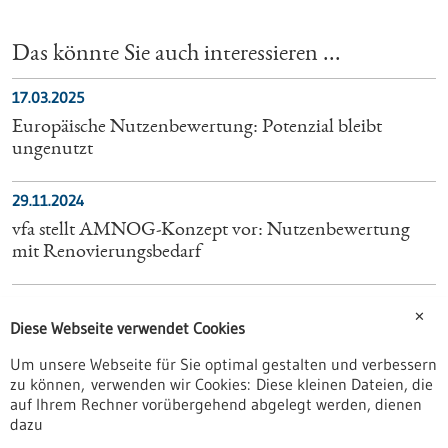
Das könnte Sie auch interessieren ...
17.03.2025
Europäische Nutzenbewertung: Potenzial bleibt
ungenutzt
29.11.2024
vfa stellt AMNOG-Konzept vor: Nutzenbewertung
mit Renovierungsbedarf
19.07.2023
✕
Diese Webseite verwendet Cookies
„AMNOG 2025“: Das Arzneimittel-Reformkonzept
des vfa
Um unsere Webseite für Sie optimal gestalten und verbessern
zu können, verwenden wir Cookies: Diese kleinen Dateien, die
auf Ihrem Rechner vorübergehend abgelegt werden, dienen
20.01.2025
dazu
Arzneimittelmarktneuordnungsgesetz (AMNOG) –