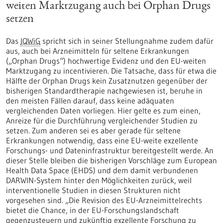
weiten Marktzugang auch bei Orphan Drugs
setzen
Das
IQWiG
spricht sich in seiner Stellungnahme zudem dafür
aus, auch bei Arzneimitteln für seltene Erkrankungen
(„Orphan Drugs“) hochwertige Evidenz und den EU-weiten
Marktzugang zu incentivieren. Die Tatsache, dass für etwa die
Hälfte der Orphan Drugs kein Zusatznutzen gegenüber der
bisherigen Standardtherapie nachgewiesen ist, beruhe in
den meisten Fällen darauf, dass keine adäquaten
vergleichenden Daten vorliegen. Hier gelte es zum einen,
Anreize für die Durchführung vergleichender Studien zu
setzen. Zum anderen sei es aber gerade für seltene
Erkrankungen notwendig, dass eine EU-weite exzellente
Forschungs- und Dateninfrastruktur bereitgestellt werde. An
dieser Stelle bleiben die bisherigen Vorschläge zum European
Health Data Space (EHDS) und dem damit verbundenen
DARWIN-System hinter den Möglichkeiten zurück, weil
interventionelle Studien in diesen Strukturen nicht
vorgesehen sind. „Die Revision des EU-Arzneimittelrechts
bietet die Chance, in der EU-Forschungslandschaft
gegenzusteuern und zukünftig exzellente Forschung zu