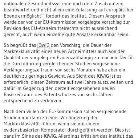
nationalen Gesundheitssysteme nach dem Zusatznutzen
beantwortet und nicht allein eine Zulassung auf europäischer
Ebene ermöglicht“, fordert das Institut. Diesem Anspruch
werde der von der EU-Kommission vorgelegte Vorschlag zur
Revision des EU-Arzneimittelrechts nicht ausreichend
gerecht, auch wenn einzelne gute Ansätze erkennbar seien.
So begrüßt das
IQWiG
den Vorschlag, die Dauer der
Marktexklusivität eines neuen Arzneimittels auch von der
Qualität der vorgelegten Evidenzabhängig zu machen. Der für
die Durchführung vergleichender Studien vorgesehene
Verlängerungszeitraum von sechs Monaten habe aber ein
deutlich zu geringes Gewicht. Aus Sicht des
IQWiG
ist es
erforderlich, diesen Zeitraum auf zwei Jahre auszuweiten und
dafür im Gegenzug den derzeit vorgesehenen neuen
Basiszeitraum des Patentschutzes von sechs Jahren
entsprechend zu verkürzen.
Nach dem Willen der EU-Kommission sollen vergleichende
Studien nur dann zu einer Verlängerung der
Marktexklusivität führen, wenn sie mit einem
evidenzbasierten Komparator durchgeführt werden. Dies ist
ganz im Sinne des
IQWiG.
Allerdings kritisiert das Institut das