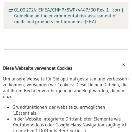
01.09.2024: EMEA/CHMP/SWP/4447/00 Rev. 1 - corr |
Guideline on the environmental risk assessment of
medicinal products for human use (ERA)
✕
Beiträge/Podcasts
Diese Webseite verwendet Cookies
Um unsere Webseite für Sie optimal gestalten und verbessern
zu können, verwenden wir Cookies: Diese kleinen Dateien, die
Fachbeitrag
auf Ihrem Rechner vorübergehend abgelegt werden, dienen
Damit Medikamente nicht zum Risiko für die
dazu
Umwelt werden
Grundfunktionen der Website zu ermöglichen
Täglich gelangen in Deutschland pharmazeutische Wirkstoffe in
(„Essentials“)
die Umwelt, mit potenziell schwerwiegenden Folgen für
in der Website integrierte Drittanbieter-Elemente wie
Ökosysteme und die menschliche Gesundheit. Die
Youtube-Videos oder Google Maps-Navigation zugänglich
Umweltrisikobewertung (Environmental Risk Assessment, ERA)
zu machen („Drittanbieter-Cookies“)
ist daher ein wesentlicher Bestandteil des Zulassungsverfahrens