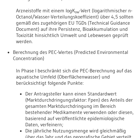
Arzneistoffe mit einem logK
-Wert (logarithmischer n-
ow
Octanol/Wasser-Verteilungskoeffizient) über 4,5 sollten
gemäß des zugehörigen EU TGDs (Technical Guidance
Document) auf ihre Persistenz, Bioakkumulation und
Toxizität hinsichtlich Umwelt und Lebewesen geprüft
werden.
Berechnung des PEC-Wertes (Predicted Environmental
Concentration)
In Phase I beschränkt sich die PEC-Berechnung auf das
aquatische Umfeld (Oberflächenwasser) und
berücksichtigt folgende Punkte:
Der Antragsteller kann einen Standardwert
(Marktdurchdringungsfaktor: Fpen) des Anteils der
gesamten Marktdurchdringung im Bereich
bestehender Medikamente verwenden oder diesen,
basierend auf veröffentlichte epidemiologische
Daten, verfeinern;
Die jährliche Nutzungsmenge wird gleichmäßig
über das Jahr und das geografische Gebiet verteilt