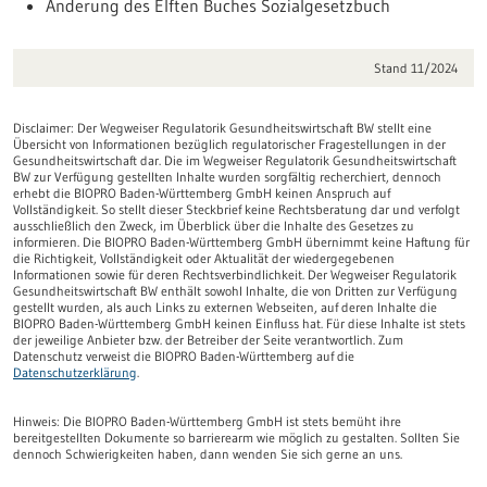
Änderung des Elften Buches Sozialgesetzbuch
Stand 11/2024
Disclaimer: Der Wegweiser Regulatorik Gesundheitswirtschaft BW stellt eine
Übersicht von Informationen bezüglich regulatorischer Fragestellungen in der
Gesundheitswirtschaft dar. Die im Wegweiser Regulatorik Gesundheitswirtschaft
BW zur Verfügung gestellten Inhalte wurden sorgfältig recherchiert, dennoch
erhebt die BIOPRO Baden-Württemberg GmbH keinen Anspruch auf
Vollständigkeit. So stellt dieser Steckbrief keine Rechtsberatung dar und verfolgt
ausschließlich den Zweck, im Überblick über die Inhalte des Gesetzes zu
informieren. Die BIOPRO Baden-Württemberg GmbH übernimmt keine Haftung für
die Richtigkeit, Vollständigkeit oder Aktualität der wiedergegebenen
Informationen sowie für deren Rechtsverbindlichkeit. Der Wegweiser Regulatorik
Gesundheitswirtschaft BW enthält sowohl Inhalte, die von Dritten zur Verfügung
gestellt wurden, als auch Links zu externen Webseiten, auf deren Inhalte die
BIOPRO Baden-Württemberg GmbH keinen Einfluss hat. Für diese Inhalte ist stets
der jeweilige Anbieter bzw. der Betreiber der Seite verantwortlich. Zum
Datenschutz verweist die BIOPRO Baden-Württemberg auf die
Datenschutzerklärung
.
Hinweis:
Die BIOPRO Baden-Württemberg GmbH ist stets bemüht ihre
bereitgestellten Dokumente so barrierearm wie möglich zu gestalten. Sollten Sie
dennoch Schwierigkeiten haben, dann wenden Sie sich gerne an uns.