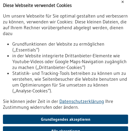
BIOPRO Baden-Württemberg GmbH
✕
Diese Webseite verwendet Cookies
Um unsere Webseite für Sie optimal gestalten und verbessern
zu können, verwenden wir Cookies: Diese kleinen Dateien, die
auf Ihrem Rechner vorübergehend abgelegt werden, dienen
MDR & IVDR Treff BW
dazu
Weitere Treffen und Themen
Grundfunktionen der Website zu ermöglichen
Alle Informationen sowie weitere Termine und Themen finden
(„Essentials“)
Sie hier.
in der Website integrierte Drittanbieter-Elemente wie
Youtube-Videos oder Google Maps-Navigation zugänglich
zu machen („Drittanbieter-Cookies“)
Mit einem Impuls von
Statistik- und Tracking-Tools betreiben zu können um zu
verstehen, wie Seitenbesucher die Website benutzen und
um Optimierungen für Sie umsetzen zu können
Andreas Lange | Delbramed GmbH
(„Analyse-Cookies“).
Sie können jeder Zeit in der
Datenschutzerklärung
Ihre
Zustimmung widerrufen oder ändern.
Grundlegendes akzeptieren
Nach oben