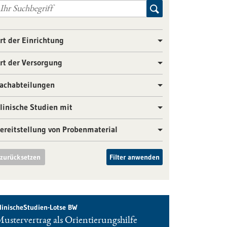
rt der Einrichtung
rt der Versorgung
achabteilungen
linische Studien mit
ereitstellung von Probenmaterial
zurücksetzen
Filter anwenden
linischeStudien-Lotse BW
ustervertrag als Orientierungshilfe