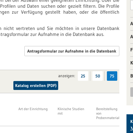
nen bei der Auswahl einer geeigneten Einrichtung. Über die
rofilen und Daten suchen oder gezielt filtern. Die Profile
ungen zur Verfügung gestellt haben, oder die öffentlich
A
ch nicht vertreten und Sie möchten in unsere Datenbank
tragsformular zur Aufnahme in die Datenbank aus.
A
F
Antragsformular zur Aufnahme in die Datenbank
K
B
anzeigen:
25
50
75
Katalog erstellen (PDF)
Art der Einrichtung
Klinische Studien
Bereitstellung
mit
von
Probenmaterial
K
M