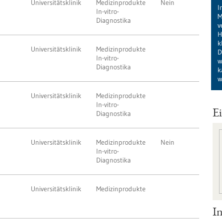
Universitätsklinik
Medizinprodukte
Nein
I
In-vitro-
M
Diagnostika
v
H
k
Universitätsklinik
Medizinprodukte
D
In-vitro-
w
Diagnostika
k
w
Universitätsklinik
Medizinprodukte
In-vitro-
E
Diagnostika
Universitätsklinik
Medizinprodukte
Nein
In-vitro-
Diagnostika
Universitätsklinik
Medizinprodukte
I