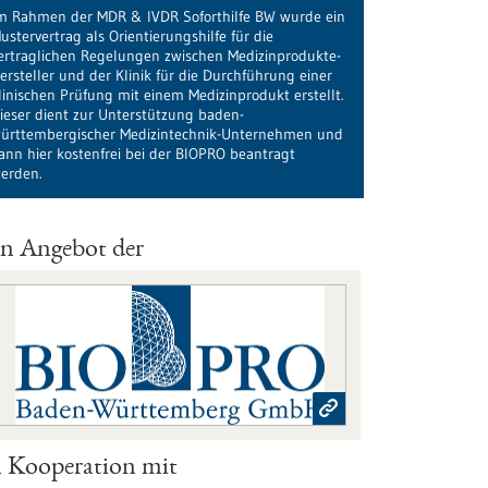
m Rahmen der MDR & IVDR Soforthilfe BW wurde ein
ustervertrag als Orientierungshilfe für die
ertraglichen Regelungen zwischen Medizinprodukte-
ersteller und der Klinik für die Durchführung einer
linischen Prüfung mit einem Medizinprodukt erstellt.
ieser dient zur Unterstützung baden-
ürttembergischer Medizintechnik-Unternehmen und
ann hier kostenfrei bei der BIOPRO beantragt
erden.
in Angebot der
n Kooperation mit